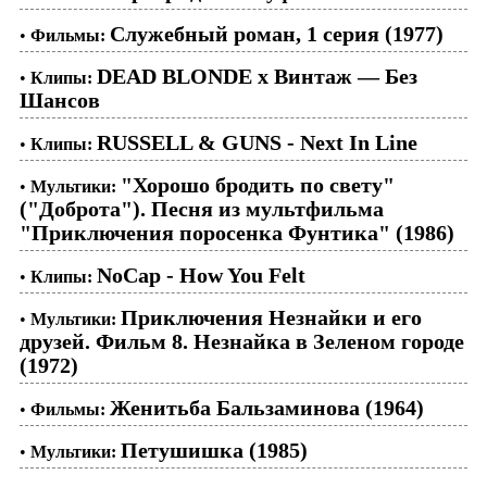
Служебный роман, 1 серия (1977)
•
Фильмы:
DEAD BLONDE x Винтаж — Без
•
Клипы:
Шансов
RUSSELL & GUNS - Next In Line
•
Клипы:
"Хорошо бродить по свету"
•
Мультики:
("Доброта"). Песня из мультфильма
"Приключения поросенка Фунтика" (1986)
NoCap - How You Felt
•
Клипы:
Приключения Незнайки и его
•
Мультики:
друзей. Фильм 8. Незнайка в Зеленом городе
(1972)
Женитьба Бальзаминова (1964)
•
Фильмы:
Петушишка (1985)
•
Мультики: