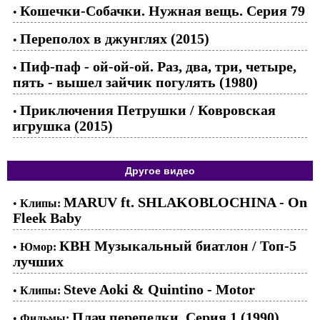
Кошечки-Собачки. Нужная вещь. Серия 79
•
Переполох в джунглях (2015)
•
Пиф-паф - ой-ой-ой. Раз, два, три, четыре,
•
пять - вышел зайчик погулять (1980)
Приключения Петрушки / Ковровская
•
игрушка (2015)
Другое видео
MARUV ft. SHLAKOBLOCHINA - On
•
Клипы:
Fleek Baby
КВН Музыкальный биатлон / Топ-5
•
Юмор:
лучших
Steve Aoki & Quintino - Motor
•
Клипы:
Плач перепелки. Серия 1 (1990)
•
Фильмы: