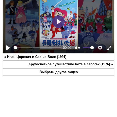
Play
00:00
Play
Mute
Settings
Ente
«
Иван Царевич и Серый Волк (1991)
full
Кругосветное путешествие Кота в сапогах (1976)
»
Выбрать другое видео