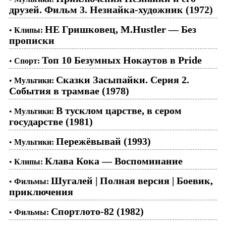
друзей. Фильм 3. Незнайка-художник (1972)
НЕ Гришковец, M.Hustler — Без
•
Клипы:
прописки
Топ 10 Безумных Нокаутов в Pride
•
Спорт:
Сказки Засыпайки. Серия 2.
•
Мультики:
События в трамвае (1978)
В тусклом царстве, в сером
•
Мультики:
государстве (1981)
Пережёвывай (1993)
•
Мультики:
Клава Кока — Воспоминание
•
Клипы:
Шугалей | Полная версия | Боевик,
•
Фильмы:
приключения
Спортлото-82 (1982)
•
Фильмы: