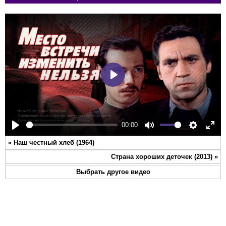
Play
00:00
Play
Mute
Settings
Ente
«
Наш честный хлеб (1964)
full
Страна хороших деточек (2013)
»
Выбрать другое видео