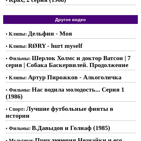
•
Другое видео
Дельфин - Моя
•
Клипы:
RØRY - hurt myself
•
Клипы:
Шерлок Холмс и доктор Ватсон | 7
•
Фильмы:
серия | Собака Баскервилей. Продолжение
Артур Пирожков - Алкоголичка
•
Клипы:
Нас водила молодость... Серия 1
•
Фильмы:
(1986)
Лучшие футбольные финты в
•
Спорт:
истории
В.Давыдов и Голиаф (1985)
•
Фильмы:
Приключения Незнайки и его
•
Мультики: