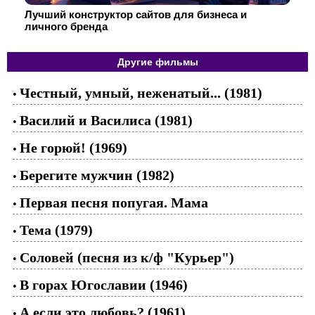
Лучший конструктор сайтов для бизнеса и
личного бренда
Другие фильмы
Честный, умный, неженатый... (1981)
•
Василий и Василиса (1981)
•
Не горюй! (1969)
•
Берегите мужчин (1982)
•
Первая песня попугая. Мама
•
Тема (1979)
•
Соловей (песня из к/ф "Курьер")
•
В горах Югославии (1946)
•
А если это любовь? (1961)
•