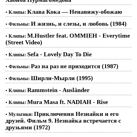
Клава Кока — Ненавижу-обожаю
•
Клипы:
И жизнь, и слезы, и любовь (1984)
•
Фильмы:
M.Hustler feat. OMMIEH - Everytime
•
Клипы:
(Street Video)
Sefa - Lovely Day To Die
•
Клипы:
Раз на раз не приходится (1987)
•
Фильмы:
Ширли-Мырли (1995)
•
Фильмы:
Rammstein - Ausländer
•
Клипы:
Mura Masa ft. NADIAH - Rise
•
Клипы:
Приключения Незнайки и его
•
Мультики:
друзей. Фильм 9. Незнайка встречается с
друзьями (1972)