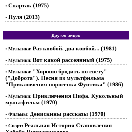
Спартак (1975)
•
Пуля (2013)
•
Другое видео
Раз ковбой, два ковбой... (1981)
•
Мультики:
Вот какой рассеянный (1975)
•
Мультики:
"Хорошо бродить по свету"
•
Мультики:
("Доброта"). Песня из мультфильма
"Приключения поросенка Фунтика" (1986)
Приключения Пифа. Кукольный
•
Мультики:
мультфильм (1970)
Денискины рассказы (1970)
•
Фильмы:
Реальная История Становления
•
Спорт:
Хабиба Нурмагомедова