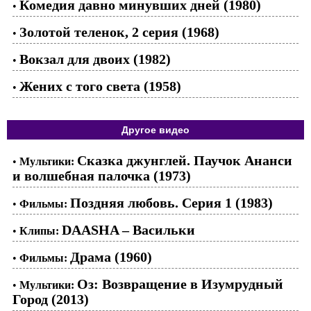
Комедия давно минувших дней (1980)
•
Золотой теленок, 2 серия (1968)
•
Вокзал для двоих (1982)
•
Жених с того света (1958)
•
Другое видео
Сказка джунглей. Паучок Ананси
•
Мультики:
и волшебная палочка (1973)
Поздняя любовь. Серия 1 (1983)
•
Фильмы:
DAASHA – Васильки
•
Клипы:
Драма (1960)
•
Фильмы:
Оз: Возвращение в Изумрудный
•
Мультики:
Город (2013)