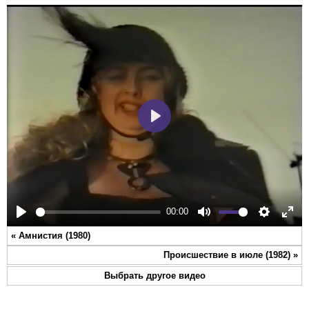
Play
00:00
Play
Mute
Settings
Ente
«
Амнистия (1980)
full
Происшествие в июле (1982)
»
Выбрать другое видео