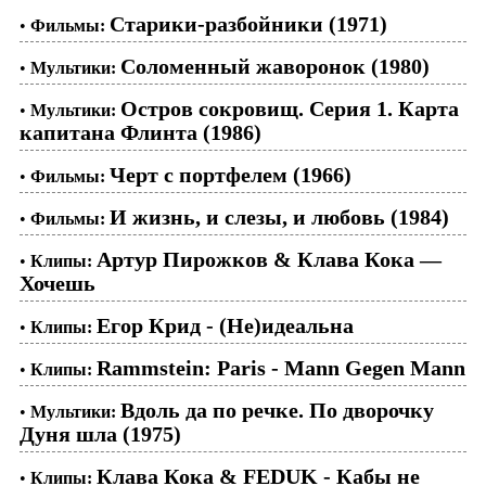
Старики-разбойники (1971)
•
Фильмы:
Соломенный жаворонок (1980)
•
Мультики:
Остров сокровищ. Серия 1. Карта
•
Мультики:
капитана Флинта (1986)
Черт с портфелем (1966)
•
Фильмы:
И жизнь, и слезы, и любовь (1984)
•
Фильмы:
Артур Пирожков & Клава Кока —
•
Клипы:
Хочешь
Егор Крид - (Не)идеальна
•
Клипы:
Rammstein: Paris - Mann Gegen Mann
•
Клипы:
Вдоль да по речке. По дворочку
•
Мультики:
Дуня шла (1975)
Клава Кока & FEDUK - Кабы не
•
Клипы: