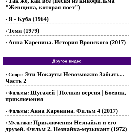
Так же, как все (песня из кинофильма
•
"Женщина, которая поет")
Я - Куба (1964)
•
Тема (1979)
•
Анна Каренина. История Вронского (2017)
•
Другое видео
Эти Нокауты Невозможно Забыть...
•
Спорт:
Часть 2
Шугалей | Полная версия | Боевик,
•
Фильмы:
приключения
Анна Каренина. Фильм 4 (2017)
•
Фильмы:
Приключения Незнайки и его
•
Мультики:
друзей. Фильм 2. Незнайка-музыкант (1972)