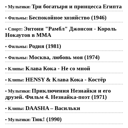
Три богатыря и принцесса Египта
•
Мультики:
Беспокойное хозяйство (1946)
•
Фильмы:
Энтони "Рамбл" Джонсон - Король
•
Спорт:
Нокаутов в ММА
Родня (1981)
•
Фильмы:
Москва, любовь моя (1974)
•
Фильмы:
Клава Кока - Не со мной
•
Клипы:
HENSY & Клава Кока - Костёр
•
Клипы:
Приключения Незнайки и его
•
Мультики:
друзей. Фильм 4. Незнайка-поэт (1971)
DAASHA – Васильки
•
Клипы:
Тюк! (1990)
•
Мультики: