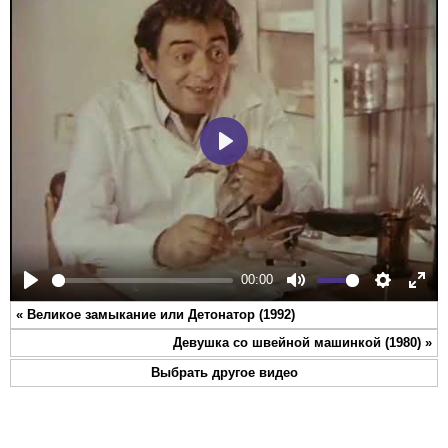
Play
00:00
Play
Mute
Settings
Ente
«
Великое замыкание или Детонатор (1992)
full
Девушка со швейной машинкой (1980)
»
Выбрать другое видео