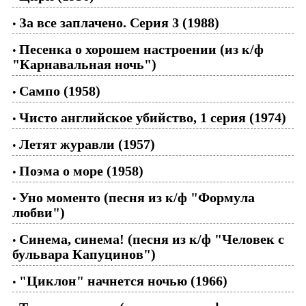
За все заплачено. Серия 3 (1988)
•
Песенка о хорошем настроении (из к/ф
•
"Карнавальная ночь")
Сампо (1958)
•
Чисто английское убийство, 1 серия (1974)
•
Летят журавли (1957)
•
Поэма о море (1958)
•
Уно моменто (песня из к/ф "Формула
•
любви")
Синема, синема! (песня из к/ф "Человек с
•
бульвара Капуцинов")
"Циклон" начнется ночью (1966)
•