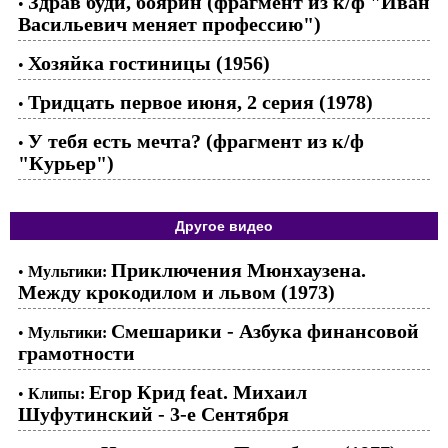
Здрав буди, боярин (фрагмент из к/ф "Иван
•
Васильевич меняет профессию")
Хозяйка гостиницы (1956)
•
Тридцать первое июня, 2 серия (1978)
•
У тебя есть мечта? (фрагмент из к/ф
•
"Курьер")
Другое видео
Приключения Мюнхаузена.
•
Мультики:
Между крокодилом и львом (1973)
Смешарики - Азбука финансовой
•
Мультики:
грамотности
Егор Крид feat. Михаил
•
Клипы:
Шуфутинский - 3-е Сентября