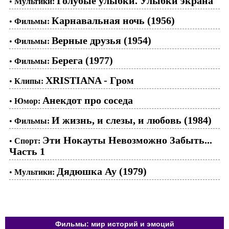
Голубые улыбки. Улыбки экрана
•
Мультики:
Карнавальная ночь (1956)
•
Фильмы:
Верные друзья (1954)
•
Фильмы:
Берега (1977)
•
Фильмы:
XRISTIANA - Гром
•
Клипы:
Анекдот про соседа
•
Юмор:
И жизнь, и слезы, и любовь (1984)
•
Фильмы:
Эти Нокауты Невозможно Забыть...
•
Спорт:
Часть 1
Дядюшка Ау (1979)
•
Мультики:
Фильмы: мир историй и эмоций