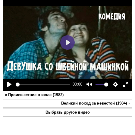
Play
00:00
Play
Mute
Settings
Ente
«
Происшествие в июле (1982)
full
Великий поход за невестой (1984)
»
Выбрать другое видео