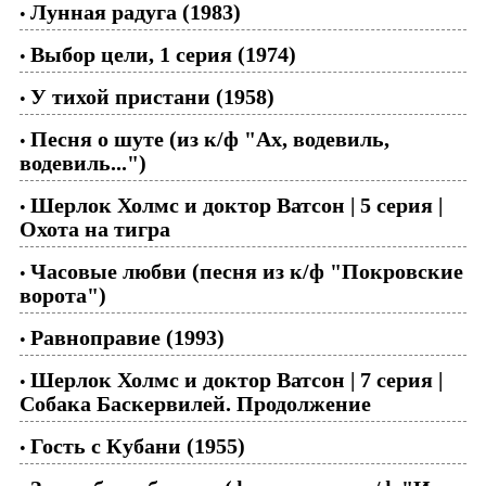
Лунная радуга (1983)
•
Выбор цели, 1 серия (1974)
•
У тихой пристани (1958)
•
Песня о шуте (из к/ф "Ах, водевиль,
•
водевиль...")
Шерлок Холмс и доктор Ватсон | 5 серия |
•
Охота на тигра
Часовые любви (песня из к/ф "Покровские
•
ворота")
Равноправие (1993)
•
Шерлок Холмс и доктор Ватсон | 7 серия |
•
Собака Баскервилей. Продолжение
Гость с Кубани (1955)
•