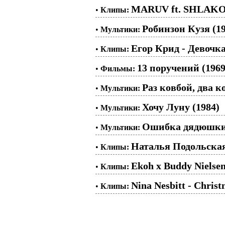
MARUV ft. SHLAKO
•
Клипы:
Робинзон Кузя (19
•
Мультики:
Егор Крид - Девочка
•
Клипы:
13 поручений (1969
•
Фильмы:
Раз ковбой, два к
•
Мультики:
Хочу Луну (1984)
•
Мультики:
Ошибка дядюшки 
•
Мультики:
Наталья Подольска
•
Клипы:
Ekoh x Buddy Nielsen
•
Клипы:
Nina Nesbitt - Chris
•
Клипы: