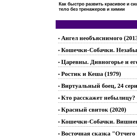
Как быстро развить красивое и с
тело без тренажеров и химии
Ангел необъяснимого (201
•
Кошечки-Собачки. Незабы
•
Царевны. Дивногорье и ег
•
Ростик и Кеша (1979)
•
Виртуальный боец, 24 сери
•
Кто расскажет небылицу? 
•
Красный свиток (2020)
•
Кошечки-Собачки. Вишнев
•
Восточная сказка "Отчего
•