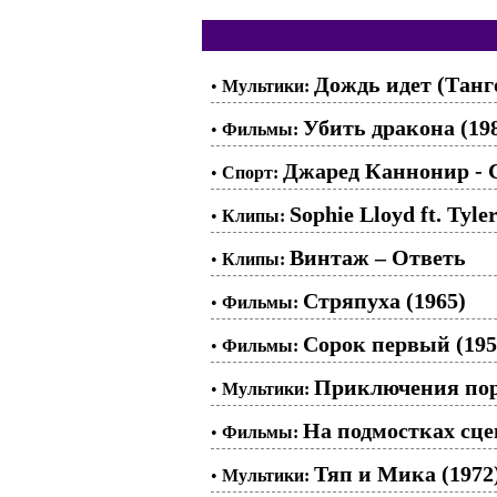
Дождь идет (Танго
•
Мультики:
Убить дракона (19
•
Фильмы:
Джаред Каннонир -
•
Спорт:
Sophie Lloyd ft. Tyle
•
Клипы:
Винтаж – Ответь
•
Клипы:
Стряпуха (1965)
•
Фильмы:
Сорок первый (195
•
Фильмы:
Приключения пор
•
Мультики:
На подмостках сце
•
Фильмы:
Тяп и Мика (1972
•
Мультики: