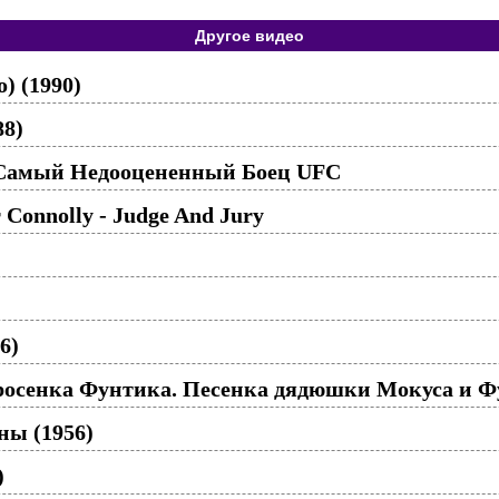
Другое видео
) (1990)
88)
 Самый Недооцененный Боец UFC
r Connolly - Judge And Jury
6)
осенка Фунтика. Песенка дядюшки Мокуса и Фу
ны (1956)
)