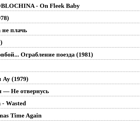
BLOCHINA - On Fleek Baby
78)
 не плачь
)
овбой... Ограбление поезда (1981)
Ау (1979)
я — Не отвернусь
 - Wasted
tmas Time Again