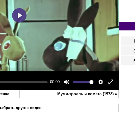
Play
00:00
Mute
Settings
Enter
сенка
Муми-тролль и комета (1978)
»
fullscreen
ыбрать другое видео