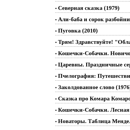
Северная сказка (1979)
•
Али-баба и сорок разбойни
•
Пуговка (2010)
•
Трям! Здравствуйте! "Обл
•
Кошечки-Собачки. Новичо
•
Царевны. Праздничные се
•
Пчелография: Путешествие
•
Заколдованное слово (1976
•
Сказка про Комара Комаро
•
Кошечки-Собачки. Лесная 
•
Новаторы. Таблица Менделе
•