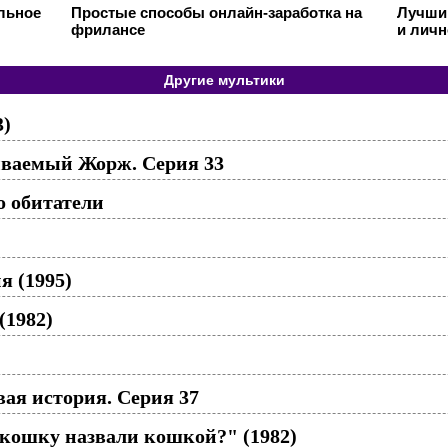
ильное
Простые способы онлайн-заработка на
Лучший
фрилансе
и личн
Другие мультики
3)
ваемый Жорж. Серия 33
о обитатели
я (1995)
(1982)
ая история. Серия 37
 кошку назвали кошкой?" (1982)