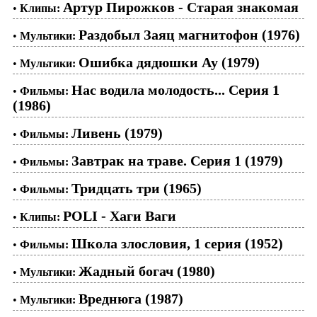
Артур Пирожков - Старая знакомая
•
Клипы:
Раздобыл Заяц магнитофон (1976)
•
Мультики:
Ошибка дядюшки Ау (1979)
•
Мультики:
Нас водила молодость... Серия 1
•
Фильмы:
(1986)
Ливень (1979)
•
Фильмы:
Завтрак на траве. Серия 1 (1979)
•
Фильмы:
Тридцать три (1965)
•
Фильмы:
POLI - Хаги Ваги
•
Клипы:
Школа злословия, 1 серия (1952)
•
Фильмы:
Жадный богач (1980)
•
Мультики:
Вреднюга (1987)
•
Мультики: