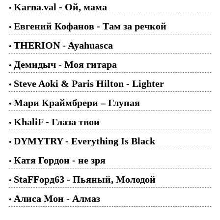
Karna.val - Ой, мама
•
Евгений Кофанов - Там за речкой
•
THERION - Ayahuasca
•
Демидыч - Моя гитара
•
Steve Aoki & Paris Hilton - Lighter
•
Мари Краймбрери – Глупая
•
KhaliF - Глаза твои
•
DYMYTRY - Everything Is Black
•
Катя Гордон - не зря
•
StaFFорд63 - Пьяный, Молодой
•
Алиса Мон - Алмаз
•