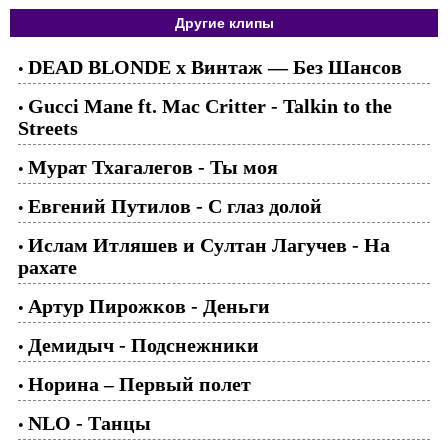
Другие клипы
DEAD BLONDE x Винтаж — Без Шансов
•
Gucci Mane ft. Mac Critter - Talkin to the
•
Streets
Мурат Тхагалегов - Ты моя
•
Евгений Путилов - С глаз долой
•
Ислам Итляшев и Султан Лагучев - На
•
рахате
Артур Пирожков - Деньги
•
Демидыч - Подснежники
•
Норина – Первый полет
•
NLO - Танцы
•