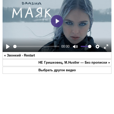
Play
00:00
Play
Mute
Settings
Ente
«
Звонкий - Restart
full
НЕ Гришковец, M.Hustler — Без прописки
»
Выбрать другое видео