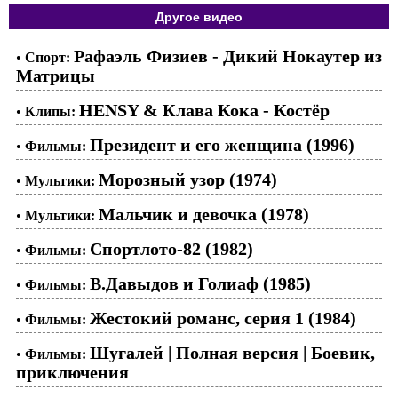
Другое видео
Рафаэль Физиев - Дикий Нокаутер из
•
Спорт:
Матрицы
HENSY & Клава Кока - Костёр
•
Клипы:
Президент и его женщина (1996)
•
Фильмы:
Морозный узор (1974)
•
Мультики:
Мальчик и девочка (1978)
•
Мультики:
Спортлото-82 (1982)
•
Фильмы:
В.Давыдов и Голиаф (1985)
•
Фильмы:
Жестокий романс, серия 1 (1984)
•
Фильмы:
Шугалей | Полная версия | Боевик,
•
Фильмы:
приключения