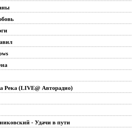
паны
юбовь
оги
равил
ows
ена
а Река (LIVE@ Авторадио)
никовский - Удачи в пути