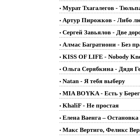
Мурат Тхагалегов - Тюль
•
Артур Пирожков - Либо л
•
Сергей Завьялов - Две дор
•
Алмас Багратиони - Без п
•
KISS OF LIFE - Nobody Kn
•
Ольга Серябкина - Дядя Г
•
Natan - Я тебя выберу
•
MIA BOYKA - Есть у Берег
•
KhaliF - Не простая
•
Елена Ваенга – Остановка
•
Макс Вертиго, Феликс Вер
•