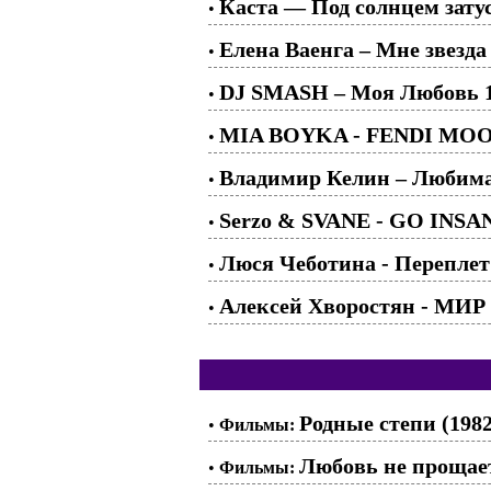
Каста — Под солнцем зату
•
Елена Ваенга – Мне звезда
•
DJ SMASH – Моя Любовь 
•
MIA BOYKA - FENDI MO
•
Владимир Келин – Любим
•
Serzo & SVANE - GO INSA
•
Люся Чеботина - Переплет
•
Алексей Хворостян - МИР 5
•
Родные степи (1982
•
Фильмы:
Любовь не прощает
•
Фильмы: