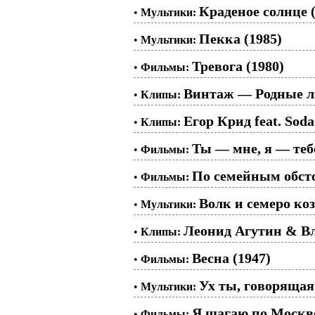
Краденое солнце (
•
Мультики:
Пекка (1985)
•
Мультики:
Тревога (1980)
•
Фильмы:
Винтаж — Родные 
•
Клипы:
Егор Крид feat. Soda
•
Клипы:
Ты — мне, я — тебе
•
Фильмы:
По семейным обсто
•
Фильмы:
Волк и семеро коз
•
Мультики:
Леонид Агутин & 
•
Клипы:
Весна (1947)
•
Фильмы:
Ух ты, говорящая
•
Мультики:
Я шагаю по Москве
•
Фильмы: