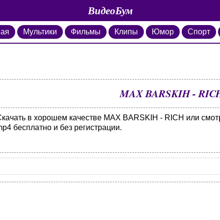
ВидеоБум
ная
Мультики
Фильмы
Клипы
Юмор
Спорт
MAX BARSKIH - RIC
Скачать в хорошем качестве MAX BARSKIH - RICH или смотр
p4 бесплатно и без регистрации.