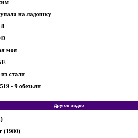
сим
 упала на ладошку
18
OD
ая моя
NE
 из стали
19 - 9 обезьян
Другое видео
)
 (1980)