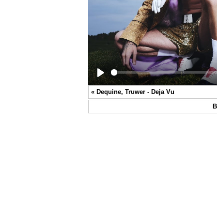
Play
«
Dequine, Truwer - Deja Vu
В