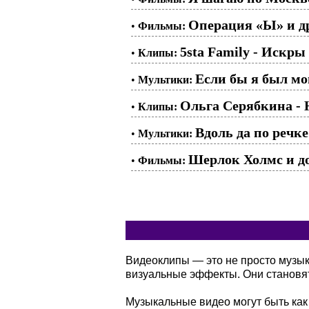
Операция «Ы» и д
•
Фильмы:
5sta Family - Искры
•
Клипы:
Если бы я был мои
•
Мультики:
Ольга Серябкина - 
•
Клипы:
Вдоль да по речке
•
Мультики:
Шерлок Холмс и док
•
Фильмы:
Видеоклипы — это не просто музы
визуальные эффекты. Они становя
Музыкальные видео могут быть как