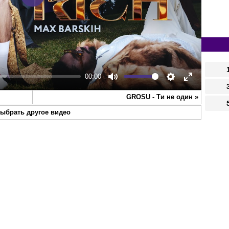
Play
00:00
Mute
Settings
Enter
GROSU - Ти не один
»
fullscreen
ыбрать другое видео