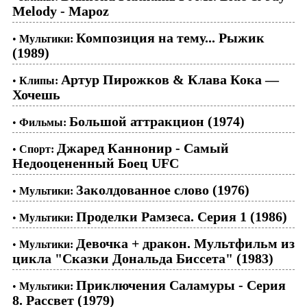
Melody - Mapoz
Композиция на тему... Рыжик
•
Мультики:
(1989)
Артур Пирожков & Клава Кока —
•
Клипы:
Хочешь
Большой аттракцион (1974)
•
Фильмы:
Джаред Каннонир - Самый
•
Спорт:
Недооцененный Боец UFC
Заколдованное слово (1976)
•
Мультики:
Проделки Рамзеса. Серия 1 (1986)
•
Мультики:
Девочка + дракон. Мультфильм из
•
Мультики:
цикла "Сказки Дональда Биссета" (1983)
Приключения Саламуры - Серия
•
Мультики:
8. Рассвет (1979)