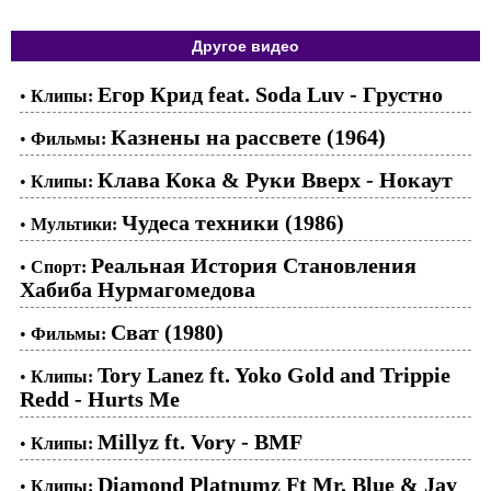
Другое видео
Егор Крид feat. Soda Luv - Грустно
•
Клипы:
Казнены на рассвете (1964)
•
Фильмы:
Клава Кока & Руки Вверх - Нокаут
•
Клипы:
Чудеса техники (1986)
•
Мультики:
Реальная История Становления
•
Спорт:
Хабиба Нурмагомедова
Сват (1980)
•
Фильмы:
Tory Lanez ft. Yoko Gold and Trippie
•
Клипы:
Redd - Hurts Me
Millyz ft. Vory - BMF
•
Клипы:
Diamond Platnumz Ft Mr. Blue & Jay
•
Клипы: