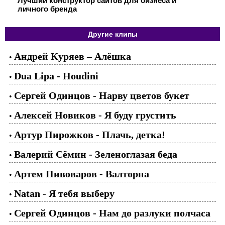
Лучший конструктор сайтов для бизнеса и
личного бренда
Другие клипы
Андрей Куряев – Алёшка
•
Dua Lipa - Houdini
•
Сергей Одинцов - Нарву цветов букет
•
Алексей Новиков - Я буду грустить
•
Артур Пирожков - Плачь, детка!
•
Валерий Сёмин - Зеленоглазая беда
•
Артем Пивоваров - Валторна
•
Natan - Я тебя выберу
•
Cергей Одинцов - Нам до разлуки полчаса
•