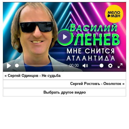
Play
00:00
Play
Mute
Settings
Ente
«
Сергей Одинцов - Не судьба
full
Сергей Ростовъ - Околоток
»
Выбрать другое видео