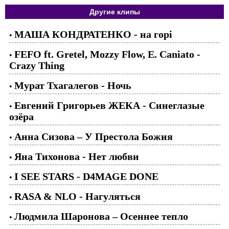
Другие клипы
МАША КОНДРАТЕНКО - на горі
•
FEFO ft. Gretel, Mozzy Flow, E. Caniato -
•
Crazy Thing
Мурат Тхагалегов - Ночь
•
Евгений Григорьев ЖЕКА - Синеглазые
•
озёра
Анна Сизова – У Престола Божия
•
Яна Тихонова - Нет любви
•
I SEE STARS - D4MAGE DONE
•
RASA & NLO - Нагуляться
•
Людмила Шаронова – Осеннее тепло
•