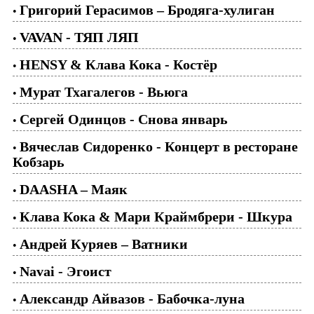
Григорий Герасимов – Бродяга-хулиган
•
VAVAN - ТЯП ЛЯП
•
HENSY & Клава Кока - Костёр
•
Мурат Тхагалегов - Вьюга
•
Сергей Одинцов - Снова январь
•
Вячеслав Сидоренко - Концерт в ресторане
•
Кобзарь
DAASHA – Маяк
•
Клава Кока & Мари Краймбрери - Шкура
•
Андрей Куряев – Ватники
•
Navai - Эгоист
•
Александр Айвазов - Бабочка-луна
•