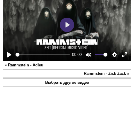
Play
00:00
Play
Mute
Settings
Ente
«
Rammstein - Adieu
full
Rammstein - Zick Zack
»
Выбрать другое видео