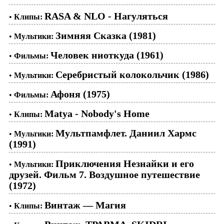
RASA & NLO - Нагуляться
•
Клипы:
Зимняя Сказка (1981)
•
Мультики:
Человек ниоткуда (1961)
•
Фильмы:
Серебристый колокольчик (1986)
•
Мультики:
Афоня (1975)
•
Фильмы:
Matya - Nobody's Home
•
Клипы:
Мультпамфлет. Даниил Хармс
•
Мультики:
(1991)
Приключения Незнайки и его
•
Мультики:
друзей. Фильм 7. Воздушное путешествие
(1972)
Винтаж — Магия
•
Клипы: