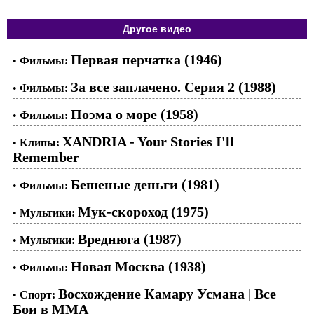
Другое видео
Первая перчатка (1946)
•
Фильмы:
За все заплачено. Серия 2 (1988)
•
Фильмы:
Поэма о море (1958)
•
Фильмы:
XANDRIA - Your Stories I'll
•
Клипы:
Remember
Бешеные деньги (1981)
•
Фильмы:
Мук-скороход (1975)
•
Мультики:
Вреднюга (1987)
•
Мультики:
Новая Москва (1938)
•
Фильмы:
Восхождение Камару Усмана | Все
•
Спорт:
Бои в ММА