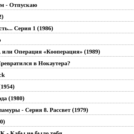
м - Отпускаю
2)
ть... Серия 1 (1986)
о
 или Операция «Кооперация» (1989)
ревратился в Нокаутера?
ck
(1954)
да (1980)
муры - Серия 8. Рассвет (1979)
0)
K - Кабы не было тебя