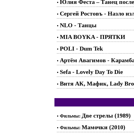
Юлия Феста – Танец после
•
Сергей Ростовъ - Назло из
•
NLO - Танцы
•
MIA BOYKA - ПРЯТКИ
•
POLI - Dum Tek
•
Артём Авагимов - Карамб
•
Sefa - Lovely Day To Die
•
Витя АК, Мафик, Lady Br
•
Две стрелы (1989)
•
Фильмы:
Мамочки (2010)
•
Фильмы: