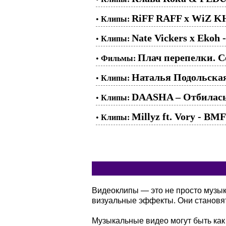
RiFF RAFF x WiZ K
•
Клипы:
Nate Vickers x Ekoh
•
Клипы:
Плач перепелки. Се
•
Фильмы:
Наталья Подольска
•
Клипы:
DAASHA – Отбилась
•
Клипы:
Millyz ft. Vory - BMF
•
Клипы:
Видеоклипы — это не просто музы
визуальные эффекты. Они становя
Музыкальные видео могут быть как