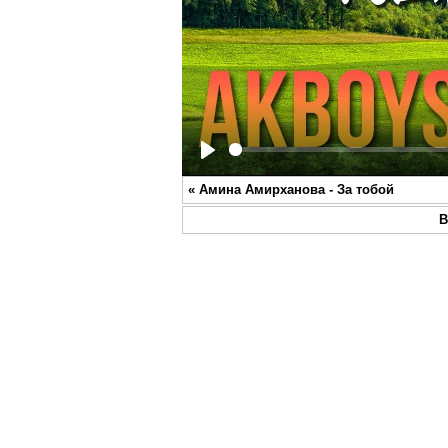
Play
«
Амина Амирханова - За тобой
В