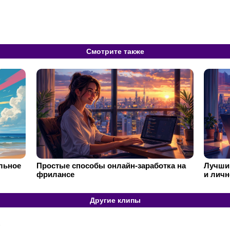
Смотрите также
ильное
Простые способы онлайн-заработка на
Лучший
фрилансе
и личн
Другие клипы
ь