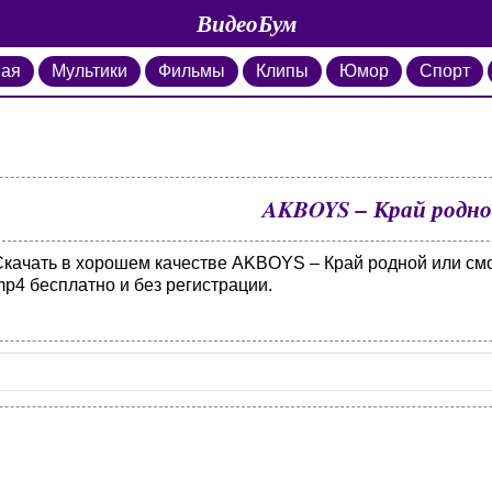
ВидеоБум
ная
Мультики
Фильмы
Клипы
Юмор
Спорт
AKBOYS – Край родн
Скачать в хорошем качестве AKBOYS – Край родной или смо
p4 бесплатно и без регистрации.