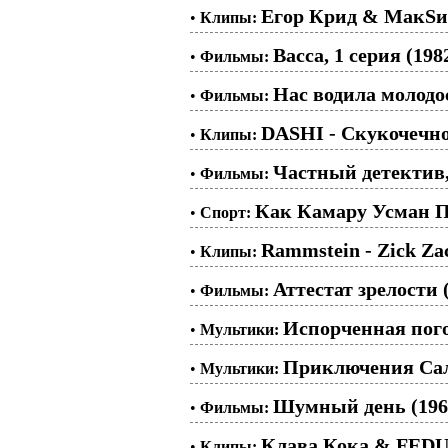
Егор Крид & МакSи
•
Клипы:
Васса, 1 серия (198
•
Фильмы:
Нас водила молодос
•
Фильмы:
DASHI - Скукочечн
•
Клипы:
Частный детектив,
•
Фильмы:
Как Камару Усман П
•
Спорт:
Rammstein - Zick Za
•
Клипы:
Аттестат зрелости 
•
Фильмы:
Испорченная пого
•
Мультики:
Приключения Сала
•
Мультики:
Шумный день (196
•
Фильмы:
Клава Кока & FEDU
•
Клипы: