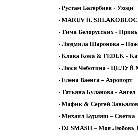
Рустам Батербиев - Уходи
•
MARUV ft. SHLAKOBLOCHI
•
Тима Белорусских - Привы
•
Людмила Шаронова – Пож
•
Клава Кока & FEDUK - Ка
•
Люся Чеботина - ЦЕЛУЙ
•
Елена Ваенга – Аэропорт
•
Татьяна Буланова - Ангел
•
Мафик & Сергей Завьялов 
•
Михаил Бурляш – Светка
•
DJ SMASH – Моя Любовь 
•