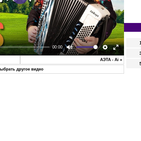
Play
00:00
Mute
Settings
Enter
АЭТА - Ai
»
fullscreen
ыбрать другое видео