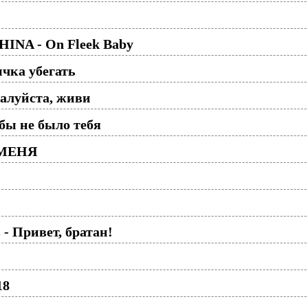
NA - On Fleek Baby
чка убегать
алуйста, живи
бы не было тебя
 МЕНЯ
- Привет, братан!
18