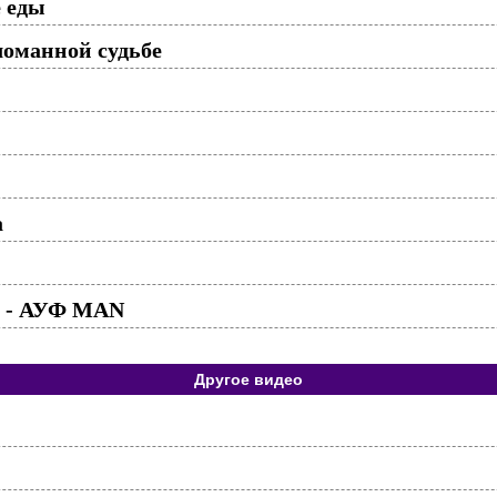
 еды
ломанной судьбе
а
o - АУФ МАN
Другое видео