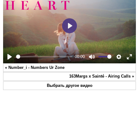
Play
00:00
Play
Mute
Settings
Ente
«
Number_i - Numbers Ur Zone
full
163Margs x Sainté - Airing Calls
»
Выбрать другое видео