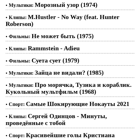
Морозный узор (1974)
•
Мультики:
M.Hustler - No Way (feat. Hunter
•
Клипы:
Roberson)
Не может быть (1975)
•
Фильмы:
Rammstein - Adieu
•
Клипы:
Суета сует (1979)
•
Фильмы:
Зайца не видали? (1985)
•
Мультики:
Про морячка, Тузика и кораблик.
•
Мультики:
Кукольный мультфильм (1968)
Самые Шокирующие Нокауты 2021
•
Спорт:
Сергей Одинцов - Минуты,
•
Клипы:
проведённые с тобой
Красивейшие голы Кристиана
•
Спорт: