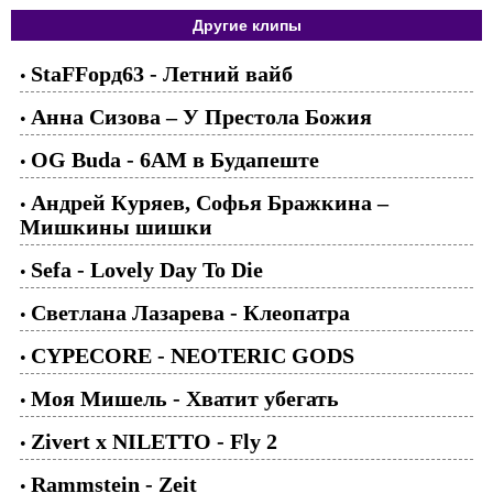
Другие клипы
StaFFорд63 - Летний вайб
•
Анна Сизова – У Престола Божия
•
OG Buda - 6AM в Будапеште
•
Андрей Куряев, Софья Бражкина –
•
Мишкины шишки
Sefa - Lovely Day To Die
•
Светлана Лазарева - Клеопатра
•
CYPECORE - NEOTERIC GODS
•
Моя Мишель - Хватит убегать
•
Zivert x NILETTO - Fly 2
•
Rammstein - Zeit
•