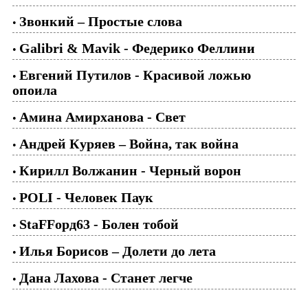
Звонкий – Простые слова
•
Galibri & Mavik - Федерико Феллини
•
Евгений Путилов - Красивой ложью
•
опоила
Амина Амирханова - Свет
•
Андрей Куряев – Война, так война
•
Кирилл Волжанин - Черный ворон
•
POLI - Человек Паук
•
StaFFорд63 - Болен тобой
•
Илья Борисов – Долети до лета
•
Дана Лахова - Станет легче
•