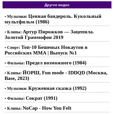
Другое видео
Ценная бандероль. Кукольный
•
Мультики:
мультфильм (1986)
Артур Пирожков — Зацепила.
•
Клипы:
Золотой Граммофон 2019
Топ-10 Бешеных Нокаутов в
•
Спорт:
Российских ММА | Выпуск №1
Предел возможного (1984)
•
Фильмы:
ЙОРШ, Fun mode - IDDQD (Москва,
•
Клипы:
Base, 2023)
Кружевная сказка (1992)
•
Мультики:
Сократ (1991)
•
Фильмы:
NoCap - How You Felt
•
Клипы: