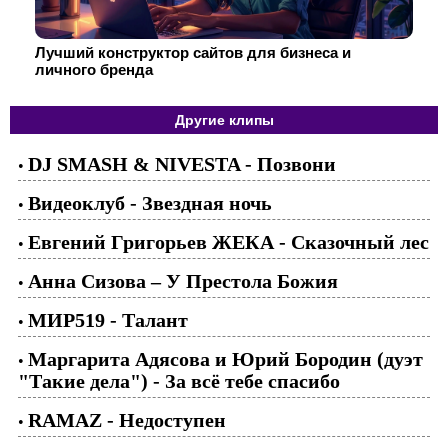
Лучший конструктор сайтов для бизнеса и
личного бренда
Другие клипы
DJ SMASH & NIVESTA - Позвони
•
Видеоклуб - Звездная ночь
•
Евгений Григорьев ЖЕКА - Сказочный лес
•
Анна Сизова – У Престола Божия
•
МИР519 - Талант
•
Маргарита Адясова и Юрий Бородин (дуэт
•
"Такие дела") - За всё тебе спасибо
RAMAZ - Недоступен
•