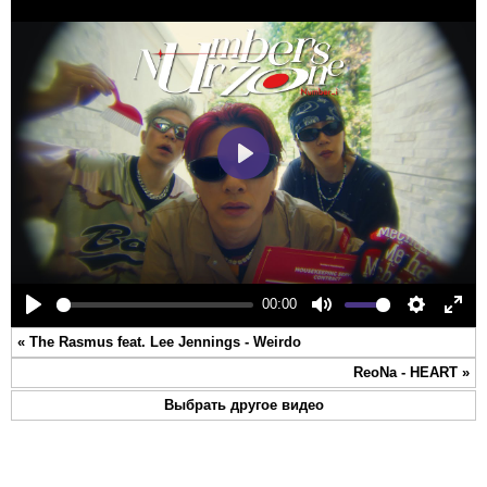
Play
00:00
Play
Mute
Settings
Ente
«
The Rasmus feat. Lee Jennings - Weirdo
full
ReoNa - HEART
»
Выбрать другое видео