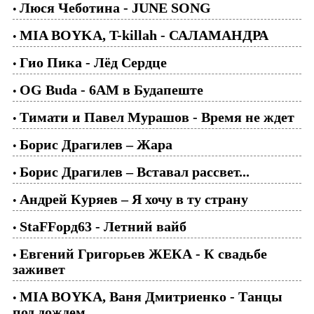
Люся Чеботина - JUNE SONG
•
MIA BOYKA, T-killah - САЛАМАНДРА
•
Гио Пика - Лёд Сердце
•
OG Buda - 6AM в Будапеште
•
Тимати и Павел Мурашoв - Время не ждет
•
Борис Драгилев – Жара
•
Борис Драгилев – Вставал рассвет...
•
Андрей Куряев – Я хочу в ту страну
•
StaFFорд63 - Летний вайб
•
Евгений Григорьев ЖЕКА - К свадьбе
•
заживет
MIA BOYKA, Ваня Дмитриенко - Танцы
•
под дождем