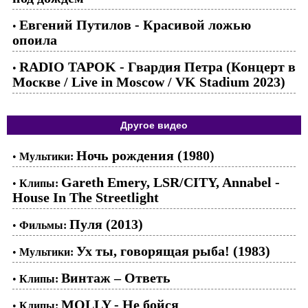
Евгений Путилов - Красивой ложью
•
опоила
RADIO TAPOK - Гвардия Петра (Концерт в
•
Москве / Live in Moscow / VK Stadium 2023)
Другое видео
Ночь рождения (1980)
•
Мультики:
Gareth Emery, LSR/CITY, Annabel -
•
Клипы:
House In The Streetlight
Пуля (2013)
•
Фильмы:
Ух ты, говорящая рыба! (1983)
•
Мультики:
Винтаж – Ответь
•
Клипы:
MOLLY - Не бойся
•
Клипы: