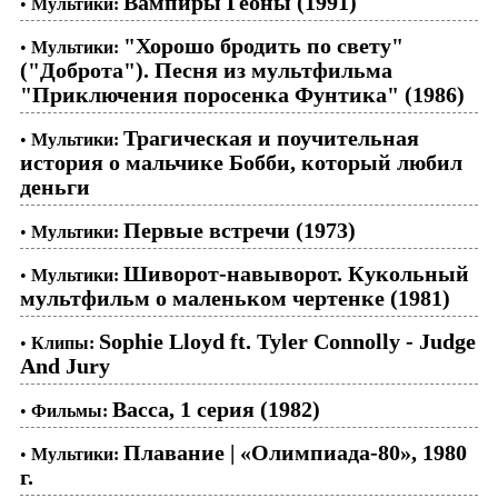
Вампиры Геоны (1991)
•
Мультики:
"Хорошо бродить по свету"
•
Мультики:
("Доброта"). Песня из мультфильма
"Приключения поросенка Фунтика" (1986)
Трагическая и поучительная
•
Мультики:
история о мальчике Бобби, который любил
деньги
Первые встречи (1973)
•
Мультики:
Шиворот-навыворот. Кукольный
•
Мультики:
мультфильм о маленьком чертенке (1981)
Sophie Lloyd ft. Tyler Connolly - Judge
•
Клипы:
And Jury
Васса, 1 серия (1982)
•
Фильмы:
Плавание | «Олимпиада-80», 1980
•
Мультики:
г.