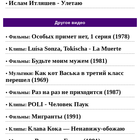
Ислам Итляшев - Улетаю
•
Другое видео
Особых примет нет, 1 серия (1978)
•
Фильмы:
Luísa Sonza, Tokischa - La Muerte
•
Клипы:
Будьте моим мужем (1981)
•
Фильмы:
Как кот Васька в третий класс
•
Мультики:
перешел (1969)
Раз на раз не приходится (1987)
•
Фильмы:
POLI - Человек Паук
•
Клипы:
Мигранты (1991)
•
Фильмы:
Клава Кока — Ненавижу-обожаю
•
Клипы: