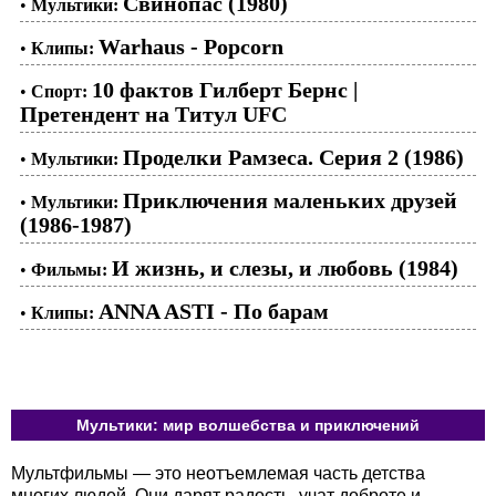
Свинопас (1980)
•
Мультики:
Warhaus - Popcorn
•
Клипы:
10 фактов Гилберт Бернс |
•
Спорт:
Претендент на Титул UFC
Проделки Рамзеса. Серия 2 (1986)
•
Мультики:
Приключения маленьких друзей
•
Мультики:
(1986-1987)
И жизнь, и слезы, и любовь (1984)
•
Фильмы:
ANNA ASTI - По барам
•
Клипы:
Мультики: мир волшебства и приключений
Мультфильмы — это неотъемлемая часть детства
многих людей. Они дарят радость, учат доброте и