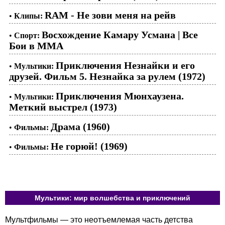
RAM - Не зови меня на рейв
•
Клипы:
Восхождение Камару Усмана | Все
•
Спорт:
Бои в ММА
Приключения Незнайки и его
•
Мультики:
друзей. Фильм 5. Незнайка за рулем (1972)
Приключения Мюнхаузена.
•
Мультики:
Меткий выстрел (1973)
Драма (1960)
•
Фильмы:
Не горюй! (1969)
•
Фильмы:
Мультики: мир волшебства и приключений
Мультфильмы — это неотъемлемая часть детства