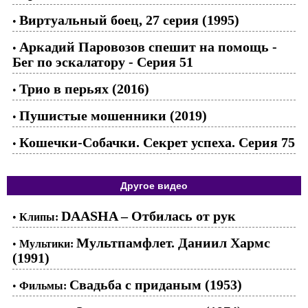
Виртуальный боец, 27 серия (1995)
•
Аркадий Паровозов спешит на помощь -
•
Бег по эскалатору - Серия 51
Трио в перьях (2016)
•
Пушистые мошенники (2019)
•
Кошечки-Собачки. Секрет успеха. Серия 75
•
Другое видео
DAASHA – Отбилась от рук
•
Клипы:
Мультпамфлет. Даниил Хармс
•
Мультики:
(1991)
Свадьба с приданым (1953)
•
Фильмы: