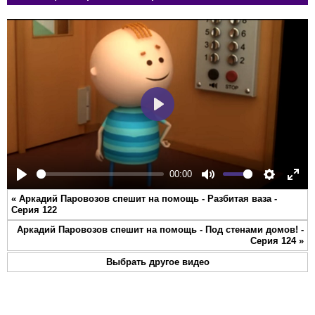
Play
00:00
Play
Mute
Settings
Ente
«
Аркадий Паровозов спешит на помощь - Разбитая ваза -
full
Серия 122
Аркадий Паровозов спешит на помощь - Под стенами домов! -
Серия 124
»
Выбрать другое видео