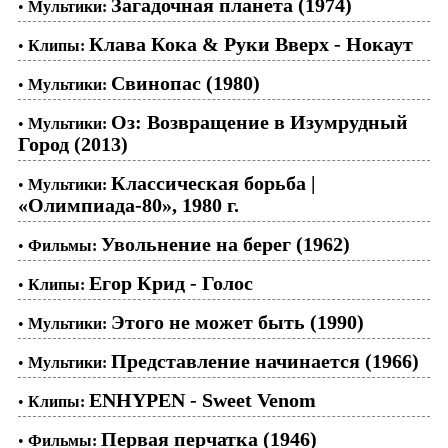
Загадочная планета (1974)
•
Мультики:
Клава Кока & Руки Вверх - Нокаут
•
Клипы:
Свинопас (1980)
•
Мультики:
Оз: Возвращение в Изумрудный
•
Мультики:
Город (2013)
Классическая борьба |
•
Мультики:
«Олимпиада-80», 1980 г.
Увольнение на берег (1962)
•
Фильмы:
Егор Крид - Голос
•
Клипы:
Этого не может быть (1990)
•
Мультики:
Представление начинается (1966)
•
Мультики:
ENHYPEN - Sweet Venom
•
Клипы:
Первая перчатка (1946)
•
Фильмы: