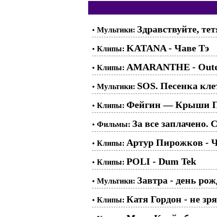
Здравствуйте, тет
•
Мультики:
KATANA - Чаве Тэ
•
Клипы:
AMARANTHE - Outer
•
Клипы:
SOS. Песенка клет
•
Мультики:
Фейгин — Крыши П
•
Клипы:
За все заплачено. С
•
Фильмы:
Артур Пирожков - 
•
Клипы:
POLI - Dum Tek
•
Клипы:
Завтра - день ро
•
Мультики:
Катя Гордон - не зря
•
Клипы: