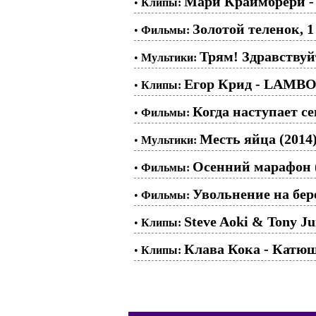
Мари Краймбрери -
•
Клипы:
Золотой теленок, 1
•
Фильмы:
Трям! Здравствуй
•
Мультики:
Егор Крид - LAMB
•
Клипы:
Когда наступает сен
•
Фильмы:
Месть яйца (2014
•
Мультики:
Осенний марафон 
•
Фильмы:
Увольнение на бере
•
Фильмы:
Steve Aoki & Tony Ju
•
Клипы:
Клава Кока - Катю
•
Клипы: