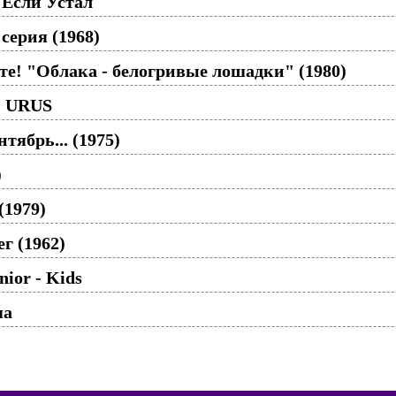
 Если Устал
 серия (1968)
те! "Облака - белогривые лошадки" (1980)
O URUS
тябрь... (1975)
)
(1979)
г (1962)
nior - Kids
ша