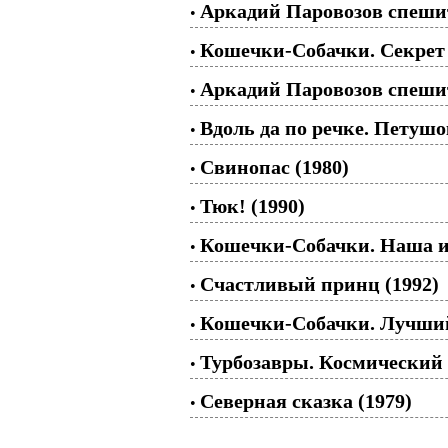
Аркадий Паровозов спешит
•
Кошечки-Собачки. Секрет 
•
Аркадий Паровозов спешит
•
Вдоль да по речке. Петушо
•
Свинопас (1980)
•
Тюк! (1990)
•
Кошечки-Собачки. Наша иг
•
Счастливый принц (1992)
•
Кошечки-Собачки. Лучший
•
Турбозавры. Космический
•
Северная сказка (1979)
•