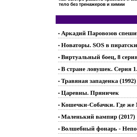
тело без тренажеров и химии
Аркадий Паровозов спешит
•
Новаторы. SOS в пиратских
•
Виртуальный боец, 8 серия
•
В стране ловушек. Серия 1
•
Травяная западенка (1992)
•
Царевны. Пряничек
•
Кошечки-Собачки. Где же
•
Маленький вампир (2017)
•
Волшебный фонарь - Непо
•