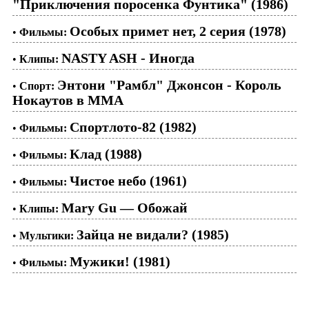
"Приключения поросенка Фунтика" (1986)
Особых примет нет, 2 серия (1978)
•
Фильмы:
NASTY ASH - Иногда
•
Клипы:
Энтони "Рамбл" Джонсон - Король
•
Спорт:
Нокаутов в ММА
Спортлото-82 (1982)
•
Фильмы:
Клад (1988)
•
Фильмы:
Чистое небо (1961)
•
Фильмы:
Mary Gu — Обожай
•
Клипы:
Зайца не видали? (1985)
•
Мультики:
Мужики! (1981)
•
Фильмы: