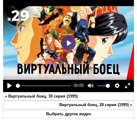
Play
00:00
Play
Mute
Settings
Ente
«
Виртуальный боец, 30 серия (1995)
full
Виртуальный боец, 28 серия (1995)
»
Выбрать другое видео