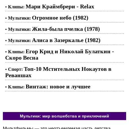
Мари Краймбрери - Relax
•
Клипы:
Огромное небо (1982)
•
Мультики:
Жила-была пчелка (1978)
•
Мультики:
Алиса в Зазеркалье (1982)
•
Мультики:
Егор Крид и Николай Булаткин -
•
Клипы:
Скоро Весна
Топ-10 Мстительных Нокаутов в
•
Спорт:
Реваншах
Винтаж: новое и лучшее
•
Клипы:
Мультики: мир волшебства и приключений
Мультфильмы — это неотъемлемая часть детства