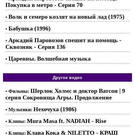
Покупка в метро - Серия 70
Волк и семеро козлят на новый лад (1975)
•
Бабушка (1996)
•
Аркадий Паровозов спешит на помощь -
•
Сквозняк - Серия 136
Царевны. Волшебная музыка
•
Другое видео
Шерлок Холмс и доктор Ватсон | 9
•
Фильмы:
серия Сокровища Агры. Продолжение
Нехочуха (1986)
•
Мультики:
Mura Masa ft. NADIAH - Rise
•
Клипы:
Клава Кока & NILETTO - КРАШ
•
Клипы: