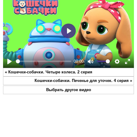
Play
00:00
Play
Mute
Settings
Ente
«
Кошечки-собачки. Четыре колеса. 2 серия
full
Кошечки-собачки. Печенье для уточек. 4 серия
»
Выбрать другое видео