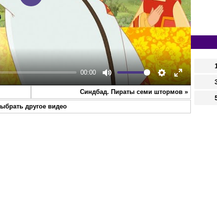
Play
00:00
Mute
Settings
Enter
Синдбад. Пираты семи штормов
»
fullscreen
ыбрать другое видео