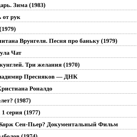
рь. Зима (1983)
 от рук
(1979)
тана Врунгеля. Песня про баньку (1979)
ула Чат
жунглей. Три желания (1970)
Владимир Пресняков — ДНК
ристиана Роналдо
лет? (1987)
1 серия (1977)
Жорж Сен-Пьер? Документальный Фильм
болов (1974)