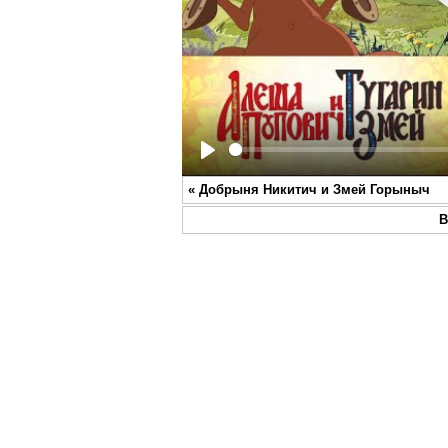
Play
«
Добрыня Никитич и Змей Горыныч
В