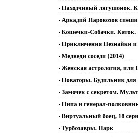
Находчивый лягушонок. К
•
Аркадий Паровозов спешит
•
Кошечки-Собачки. Каток. 
•
Приключения Незнайки и е
•
Медведи соседи (2014)
•
Женская астрология, или 
•
Новаторы. Будильник для Р
•
Замочек с секретом. Муль
•
Пипа и генерал-полковни
•
Виртуальный боец, 18 сери
•
Турбозавры. Парк
•