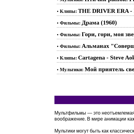
THE DRIVER ERA -
•
Клипы:
Драма (1960)
•
Фильмы:
Гори, гори, моя зве
•
Фильмы:
Альманах "Соверше
•
Фильмы:
Cartagena - Steve Aok
•
Клипы:
Мой приятель све
•
Мультики:
Мультфильмы — это неотъемлемая ч
воображение. В мире анимации кажд
Мультики могут быть как классичес