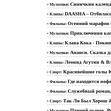
Синичкин календа
•
Мультики:
DAASHA – Отбилась
•
Клипы:
Осенний марафон 
•
Фильмы:
Приключения капи
•
Мультики:
Клава Кока - Покин
•
Клипы:
Ананси. Сказка д
•
Мультики:
Леонид Агутин & 
•
Клипы:
Красивейшие голы К
•
Спорт:
Где находится нофе
•
Фильмы:
Служебный роман, 
•
Фильмы:
Так Ли Был Хорош 
•
Спорт:
Птичий рынок. Ры
•
Мультики: