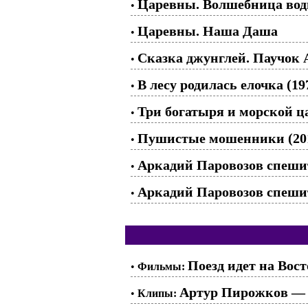
Царевны. Волшебница во
•
Царевны. Наша Даша
•
Сказка джунглей. Паучок 
•
В лесу родилась елочка (19
•
Три богатыря и морской ц
•
Пушистые мошенники (20
•
Аркадий Паровозов спешит
•
Аркадий Паровозов спешит
•
Поезд идет на Вост
•
Фильмы:
Артур Пирожков — 
•
Клипы: