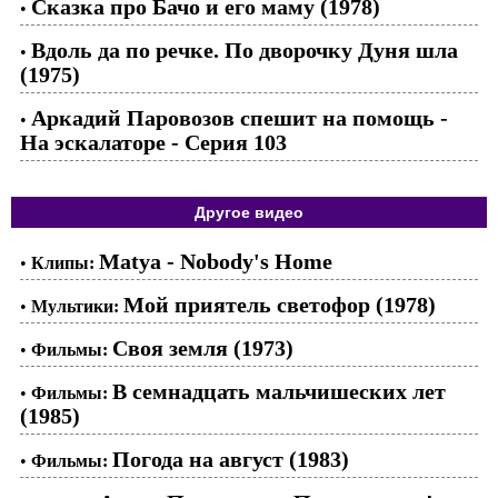
Сказка про Бачо и его маму (1978)
•
Вдоль да по речке. По дворочку Дуня шла
•
(1975)
Аркадий Паровозов спешит на помощь -
•
На эскалаторе - Серия 103
Другое видео
Matya - Nobody's Home
•
Клипы:
Мой приятель светофор (1978)
•
Мультики:
Своя земля (1973)
•
Фильмы:
В семнадцать мальчишеских лет
•
Фильмы:
(1985)
Погода на август (1983)
•
Фильмы: