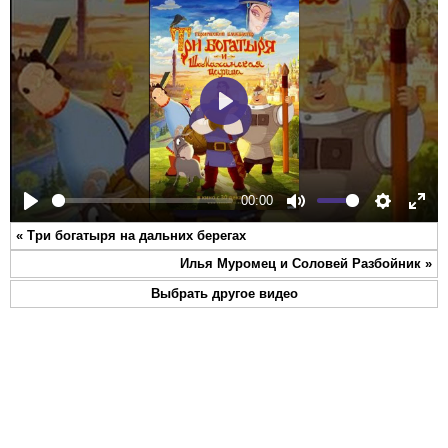
Play
00:00
Play
Mute
Settings
Ente
«
Три богатыря на дальних берегах
full
Илья Муромец и Соловей Разбойник
»
Выбрать другое видео