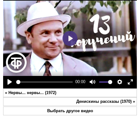
Play
00:00
Play
Mute
Settings
Ente
«
Нервы... нервы... (1972)
full
Денискины рассказы (1970)
»
Выбрать другое видео