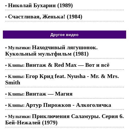
Николай Бухарин (1989)
•
Счастливая, Женька! (1984)
•
Другое видео
Находчивый лягушонок.
•
Мультики:
Кукольный мультфильм (1981)
Винтаж & Red Max — Вот и всё
•
Клипы:
Егор Крид feat. Nyusha - Mr. & Mrs.
•
Клипы:
Smith
Винтаж — Магия
•
Клипы:
Артур Пирожков - Алкоголичка
•
Клипы:
Приключения Саламуры. Серия 6.
•
Мультики:
Бей-Нежалей (1979)