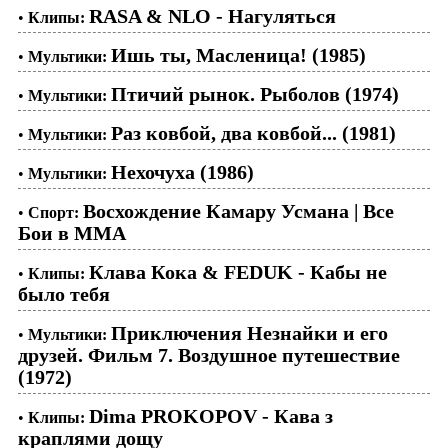
RASA & NLO - Нагуляться
•
Клипы:
Ишь ты, Масленица! (1985)
•
Мультики:
Птичий рынок. Рыболов (1974)
•
Мультики:
Раз ковбой, два ковбой... (1981)
•
Мультики:
Нехочуха (1986)
•
Мультики:
Восхождение Камару Усмана | Все
•
Спорт:
Бои в ММА
Клава Кока & FEDUK - Кабы не
•
Клипы:
было тебя
Приключения Незнайки и его
•
Мультики:
друзей. Фильм 7. Воздушное путешествие
(1972)
Dima PROKOPOV - Кава з
•
Клипы:
краплями дощу