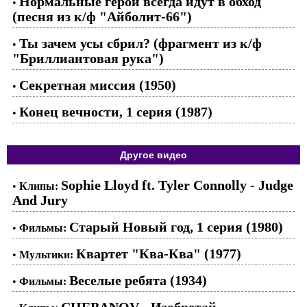
Нормальные герои всегда идут в обход
•
(песня из к/ф "Айболит-66")
Ты зачем усы сбрил? (фрагмент из к/ф
•
"Бриллиантовая рука")
Секретная миссия (1950)
•
Конец вечности, 1 серия (1987)
•
Другое видео
Sophie Lloyd ft. Tyler Connolly - Judge
•
Клипы:
And Jury
Старый Новый год, 1 серия (1980)
•
Фильмы:
Квартет "Ква-Ква" (1977)
•
Мультики:
Веселые ребята (1934)
•
Фильмы: