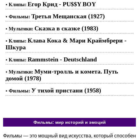
Егор Крид - PU$$Y BOY
•
Клипы:
Третья Мещанская (1927)
•
Фильмы:
Сказка в сказке (1983)
•
Мультики:
Клава Кока & Мари Краймбрери -
•
Клипы:
Шкура
Rammstein - Deutschland
•
Клипы:
Муми-тролль и комета. Путь
•
Мультики:
домой (1978)
У тихой пристани (1958)
•
Фильмы:
Фильмы: мир историй и эмоций
Фильмы — это мощный вид искусства, который способен