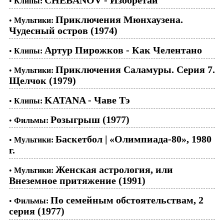
CHEBANOV - Изобретай
•
Клипы:
Приключения Мюнхаузена.
•
Мультики:
Чудесный остров (1974)
Артур Пирожков - Как Челентано
•
Клипы:
Приключения Саламуры. Серия 7.
•
Мультики:
Щелчок (1979)
KATANA - Чаве Тэ
•
Клипы:
Розыгрыш (1977)
•
Фильмы:
Баскетбол | «Олимпиада-80», 1980
•
Мультики:
г.
Женская астрология, или
•
Мультики:
Внеземное притяжение (1991)
По семейным обстоятельствам, 2
•
Фильмы:
серия (1977)