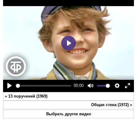
Play
00:00
Play
Mute
Settings
Ente
«
13 поручений (1969)
full
Общая стена (1972)
»
Выбрать другое видео