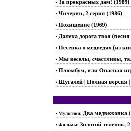
За прекрасных дам! (1989)
•
Чичерин, 2 серия (1986)
•
Похищение (1969)
•
Далека дорога твоя (песня
•
Песенка о медведях (из к
•
Мы веселы, счастливы, та
•
Плюмбум, или Опасная игр
•
Шугалей | Полная версия 
•
Два медвежонка (
•
Мультики:
Золотой теленок, 2
•
Фильмы: