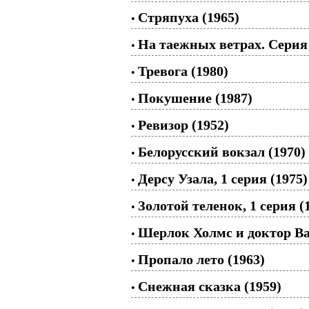
Стряпуха (1965)
•
На таежных ветрах. Серия 
•
Тревога (1980)
•
Покушение (1987)
•
Ревизор (1952)
•
Белорусский вокзал (1970)
•
Дерсу Узала, 1 серия (1975)
•
Золотой теленок, 1 серия (
•
Шерлок Холмс и доктор Ват
•
Пропало лето (1963)
•
Снежная сказка (1959)
•