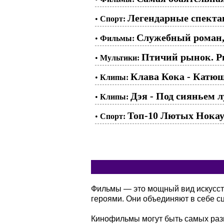
Легендарные спекта
•
Спорт:
Служебный роман, 
•
Фильмы:
Птичий рынок. Ры
•
Мультики:
Клава Кока - Катю
•
Клипы:
Дэя - Под сияньем 
•
Клипы:
Топ-10 Лютых Нокау
•
Спорт:
Фильмы — это мощный вид искусств
героями. Они объединяют в себе сц
Кинофильмы могут быть самых разн