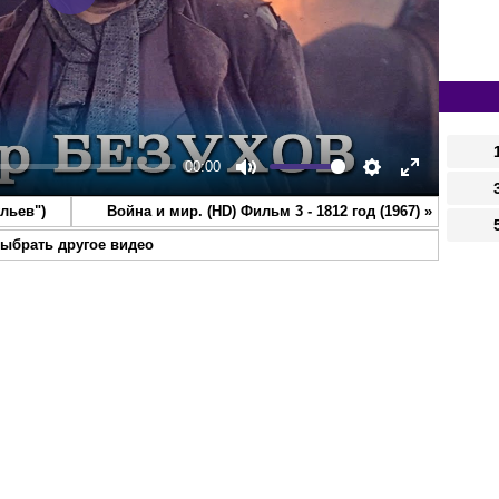
Play
00:00
Mute
Settings
Enter
ульев")
Война и мир. (HD) Фильм 3 - 1812 год (1967)
»
fullscreen
ыбрать другое видео