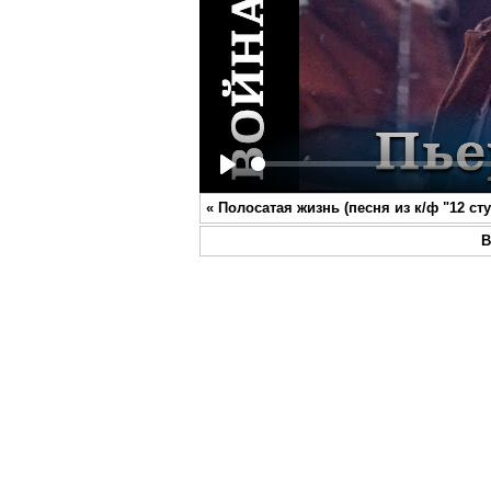
Play
«
Полосатая жизнь (песня из к/ф "12 ст
В