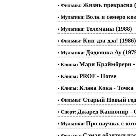
Жизнь прекрасна (
•
Фильмы:
Волк и семеро ко
•
Мультики:
Телеманы (1988)
•
Мультики:
Кин-дза-дза! (1986)
•
Фильмы:
Дядюшка Ау (197
•
Мультики:
Мари Краймбрери - 
•
Клипы:
PROF - Horse
•
Клипы:
Клава Кока - Точка
•
Клипы:
Старый Новый год,
•
Фильмы:
Джаред Каннонир -
•
Спорт:
Про паучка, с ко
•
Мультики:
Самая обаятельная
•
Фильмы: