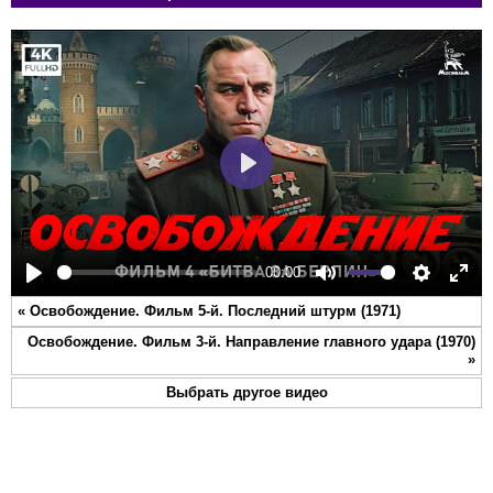
Play
00:00
Play
Mute
Settings
Ente
«
Освобождение. Фильм 5-й. Последний штурм (1971)
full
Освобождение. Фильм 3-й. Направление главного удара (1970)
»
Выбрать другое видео