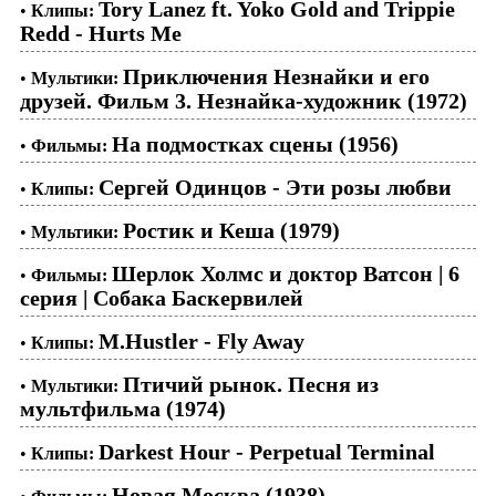
Tory Lanez ft. Yoko Gold and Trippie
•
Клипы:
Redd - Hurts Me
Приключения Незнайки и его
•
Мультики:
друзей. Фильм 3. Незнайка-художник (1972)
На подмостках сцены (1956)
•
Фильмы:
Сергей Одинцов - Эти розы любви
•
Клипы:
Ростик и Кеша (1979)
•
Мультики:
Шерлок Холмс и доктор Ватсон | 6
•
Фильмы:
серия | Собака Баскервилей
M.Hustler - Fly Away
•
Клипы:
Птичий рынок. Песня из
•
Мультики:
мультфильма (1974)
Darkest Hour - Perpetual Terminal
•
Клипы:
Новая Москва (1938)