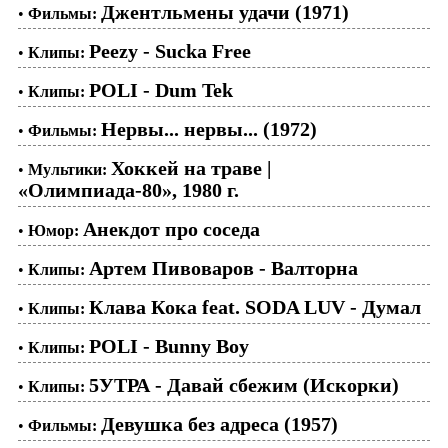
Джентльмены удачи (1971)
•
Фильмы:
Peezy - Sucka Free
•
Клипы:
POLI - Dum Tek
•
Клипы:
Нервы... нервы... (1972)
•
Фильмы:
Хоккей на траве |
•
Мультики:
«Олимпиада-80», 1980 г.
Анекдот про соседа
•
Юмор:
Артем Пивоваров - Валторна
•
Клипы:
Клава Кока feat. SODA LUV - Думал
•
Клипы:
POLI - Bunny Boy
•
Клипы:
5УТРА - Давай сбежим (Искорки)
•
Клипы:
Девушка без адреса (1957)
•
Фильмы: