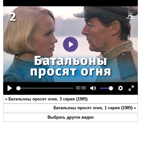
Play
00:00
Play
Mute
Settings
Ente
«
Батальоны просят огня, 3 серия (1985)
full
Батальоны просят огня, 1 серия (1985)
»
Выбрать другое видео