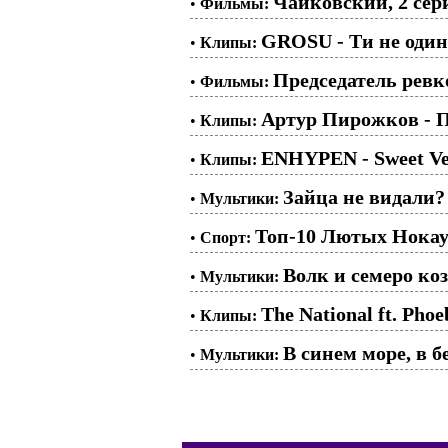
Чайковский, 2 сери
•
Фильмы:
GROSU - Ти не один
•
Клипы:
Председатель ревк
•
Фильмы:
Артур Пирожков - 
•
Клипы:
ENHYPEN - Sweet V
•
Клипы:
Зайца не видали? 
•
Мультики:
Топ-10 Лютых Нокау
•
Спорт:
Волк и семеро ко
•
Мультики:
The National ft. Pho
•
Клипы:
В синем море, в бе
•
Мультики: