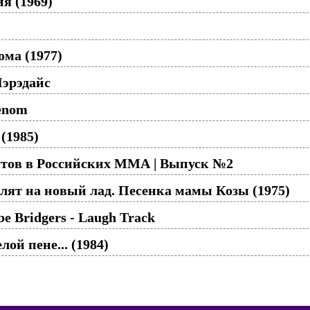
я (1969)
ома (1977)
Пэрэдайс
enom
(1985)
тов в Российских ММА | Выпуск №2
злят на новый лад. Песенка мамы Козы (1975)
ebe Bridgers - Laugh Track
лой пене... (1984)