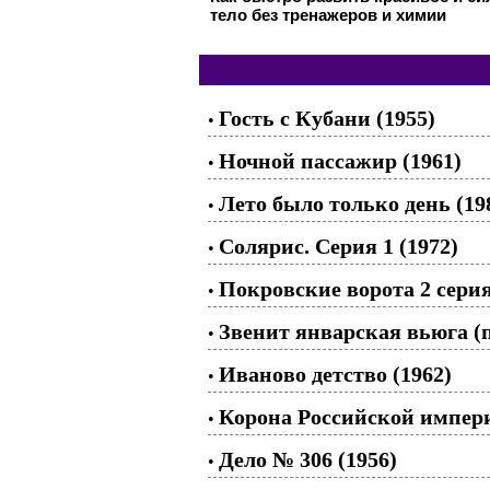
тело без тренажеров и химии
Гость с Кубани (1955)
•
Ночной пассажир (1961)
•
Лето было только день (19
•
Солярис. Серия 1 (1972)
•
Покровские ворота 2 серия
•
Звенит январская вьюга (
•
Иваново детство (1962)
•
Корона Российской импери
•
Дело № 306 (1956)
•