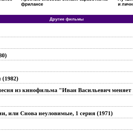
фрилансе
и личн
Другие фильмы
80)
 (1982)
песня из кинофильма "Иван Васильевич меняет
и, или Снова неуловимые, 1 серия (1971)