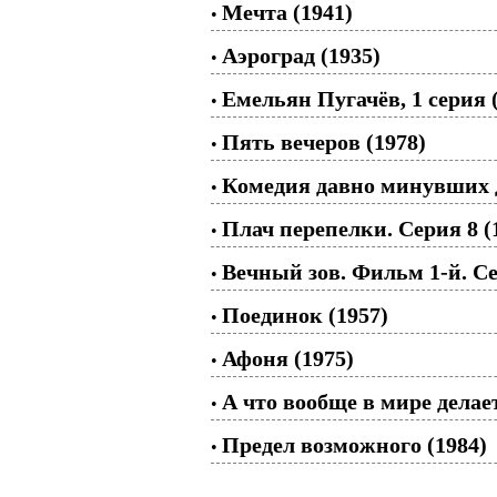
Мечта (1941)
•
Аэроград (1935)
•
Емельян Пугачёв, 1 серия 
•
Пять вечеров (1978)
•
Комедия давно минувших д
•
Плач перепелки. Серия 8 (
•
Вечный зов. Фильм 1-й. Се
•
Поединок (1957)
•
Афоня (1975)
•
А что вообще в мире делае
•
Предел возможного (1984)
•