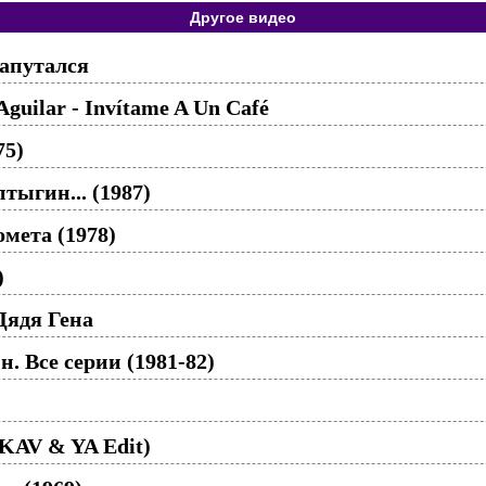
Другое видео
апутался
Aguilar - Invítame A Un Café
75)
тыгин... (1987)
мета (1978)
)
Дядя Гена
 Все серии (1981-82)
(KAV & YA Edit)