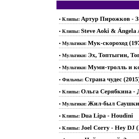
Артур Пирожков - З
•
Клипы:
Steve Aoki & Ángela 
•
Клипы:
Мук-скороход (19
•
Мультики:
Эх, Топтыгин, Топ
•
Мультики:
Муми-тролль и ко
•
Мультики:
Страна чудес (2015
•
Фильмы:
Ольга Серябкина - 
•
Клипы:
Жил-был Саушкин.
•
Мультики:
Dua Lipa - Houdini
•
Клипы:
Joel Corry - Hey DJ 
•
Клипы: