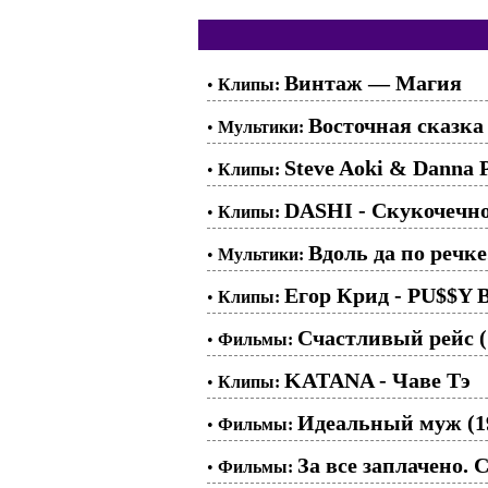
Винтаж — Магия
•
Клипы:
Восточная сказка
•
Мультики:
Steve Aoki & Danna P
•
Клипы:
DASHI - Скукочечн
•
Клипы:
Вдоль да по речке
•
Мультики:
Егор Крид - PU$$Y
•
Клипы:
Счастливый рейс (
•
Фильмы:
KATANA - Чаве Тэ
•
Клипы:
Идеальный муж (1
•
Фильмы:
За все заплачено. С
•
Фильмы: