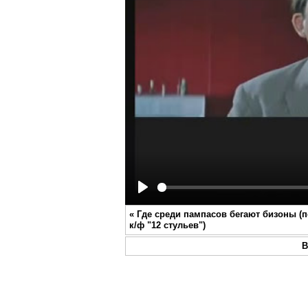
Play
«
Где среди пампасов бегают бизоны (п
к/ф "12 стульев")
В