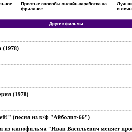
ильное
Простые способы онлайн-заработка на
Лучший
фрилансе
и личн
Другие фильмы
)
 (1978)
ерия (1978)
й!" (песня из к/ф "Айболит-66")
сня из кинофильма "Иван Васильевич меняет пр