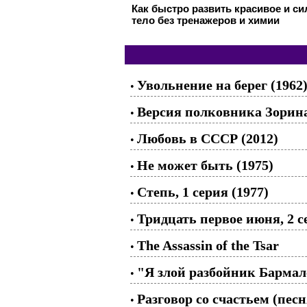
Как быстро развить красивое и с
тело без тренажеров и химии
Увольнение на берег (1962
•
Версия полковника Зорина
•
Любовь в СССР (2012)
•
Не может быть (1975)
•
Степь, 1 серия (1977)
•
Тридцать первое июня, 2 с
•
The Assassin of the Tsar
•
"Я злой разбойник Бармале
•
Разговор со счастьем (пе
•