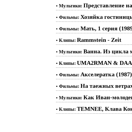
Представление на
•
Мультики:
Хозяйка гостиницы
•
Фильмы:
Мать, 1 серия (198
•
Фильмы:
Rammstein - Zeit
•
Клипы:
Ванна. Из цикла
•
Мультики:
UMA2RMAN & DAAS
•
Клипы:
Акселератка (1987)
•
Фильмы:
На таежных ветрах.
•
Фильмы:
Как Иван-молодец
•
Мультики:
TEMNEE, Клава Ко
•
Клипы: