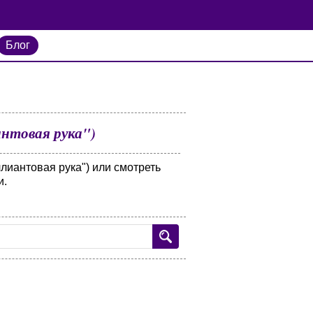
Блог
антовая рука")
лиантовая рука") или смотреть
и.