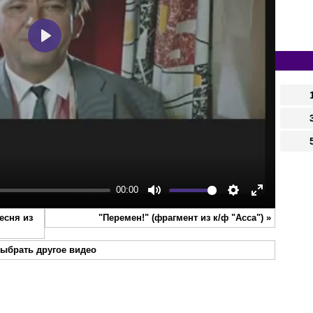
Play
00:00
Mute
Settings
Enter
есня из
"Перемен!" (фрагмент из к/ф "Асса")
»
fullscreen
ыбрать другое видео