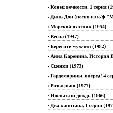
Конец вечности, 1 серия (1
•
Динь Дон (песня из к/ф "
•
Морской охотник (1954)
•
Весна (1947)
•
Берегите мужчин (1982)
•
Анна Каренина. История В
•
Сценки (1973)
•
Гардемарины, вперед! 4 се
•
Розыгрыш (1977)
•
Июльский дождь (1966)
•
Два капитана, 1 серия (197
•