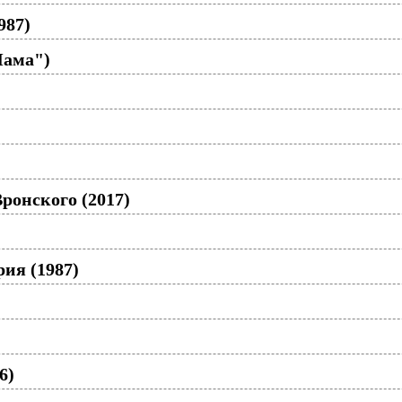
987)
Мама")
ронского (2017)
рия (1987)
6)