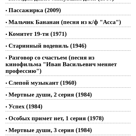
Пассажирка (2009)
•
Мальчик Бананан (песня из к/ф "Асса")
•
Комитет 19-ти (1971)
•
Старинный водевиль (1946)
•
Разговор со счастьем (песня из
•
кинофильма "Иван Васильевич меняет
профессию")
Слепой музыкант (1960)
•
Мертвые души, 2 серия (1984)
•
Успех (1984)
•
Особых примет нет, 1 серия (1978)
•
Мертвые души, 3 серия (1984)
•