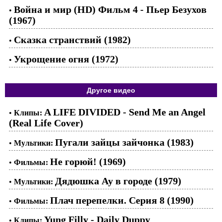
Война и мир (HD) Фильм 4 - Пьер Безухов
•
(1967)
Сказка странствий (1982)
•
Укрощение огня (1972)
•
Другое видео
A LIFE DIVIDED - Send Me an Angel
•
Клипы:
(Real Life Cover)
Пугали зайцы зайчонка (1983)
•
Мультики:
Не горюй! (1969)
•
Фильмы:
Дядюшка Ау в городе (1979)
•
Мультики:
Плач перепелки. Серия 8 (1990)
•
Фильмы:
Yung Filly - Daily Duppy
•
Клипы: