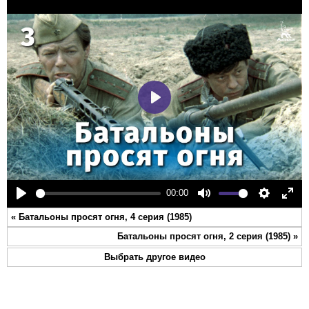
Play
00:00
Play
Mute
Settings
Ente
«
Батальоны просят огня, 4 серия (1985)
full
Батальоны просят огня, 2 серия (1985)
»
Выбрать другое видео