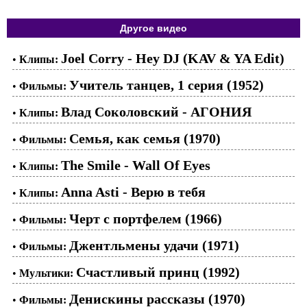
Другое видео
Joel Corry - Hey DJ (KAV & YA Edit)
•
Клипы:
Учитель танцев, 1 серия (1952)
•
Фильмы:
Влад Соколовский - АГОНИЯ
•
Клипы:
Семья, как семья (1970)
•
Фильмы:
The Smile - Wall Of Eyes
•
Клипы:
Anna Asti - Верю в тебя
•
Клипы:
Черт с портфелем (1966)
•
Фильмы:
Джентльмены удачи (1971)
•
Фильмы:
Счастливый принц (1992)
•
Мультики:
Денискины рассказы (1970)
•
Фильмы: