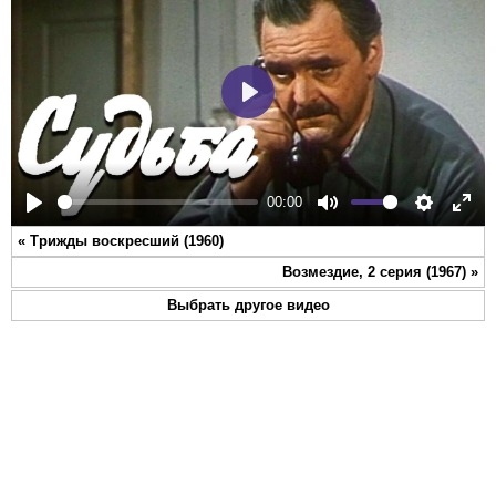
Play
00:00
Play
Mute
Settings
Ente
«
Трижды воскресший (1960)
full
Возмездие, 2 серия (1967)
»
Выбрать другое видео