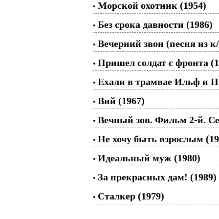
Морской охотник (1954)
•
Без срока давности (1986)
•
Вечерний звон (песня из к
•
Пришел солдат с фронта (1
•
Ехали в трамвае Ильф и Пе
•
Вий (1967)
•
Вечный зов. Фильм 2-й. Се
•
Не хочу быть взрослым (19
•
Идеальный муж (1980)
•
За прекрасных дам! (1989)
•
Сталкер (1979)
•