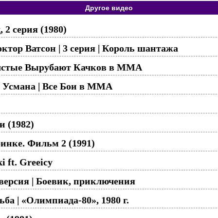
Другое видео
 2 серия (1980)
ктор Ватсон | 3 серия | Король шантажа
олстые Вырубают Качков в ММА
 Усмана | Все Бои в ММА
и (1982)
инке. Фильм 2 (1991)
i ft. Greeicy
версия | Боевик, приключения
ба | «Олимпиада-80», 1980 г.