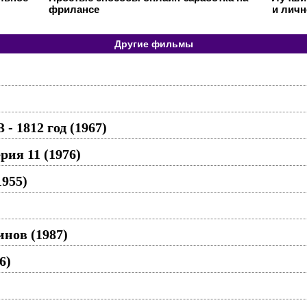
фрилансе
и личн
Другие фильмы
- 1812 год (1967)
рия 11 (1976)
1955)
нов (1987)
6)