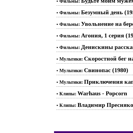
Будьте моим мужем
•
Фильмы:
Безумный день (19
•
Фильмы:
Увольнение на бере
•
Фильмы:
Агония, 1 серия (1
•
Фильмы:
Денискины рассказ
•
Фильмы:
Скоростной бег на
•
Мультики:
Свинопас (1980)
•
Мультики:
Приключения кап
•
Мультики:
Warhaus - Popcorn
•
Клипы:
Владимир Пресняков
•
Клипы: