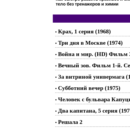
тело без тренажеров и химии
Крах, 1 серия (1968)
•
Три дня в Москве (1974)
•
Война и мир. (HD) Фильм 3 
•
Вечный зов. Фильм 1-й. Се
•
За витриной универмага (
•
Субботний вечер (1975)
•
Человек с бульвара Капуци
•
Два капитана, 5 серия (197
•
Решала 2
•