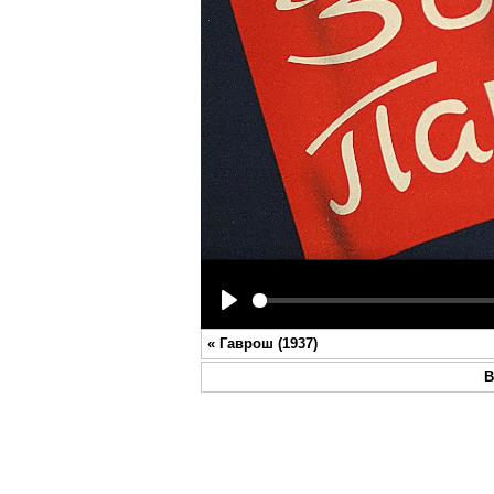
Play
«
Гаврош (1937)
В