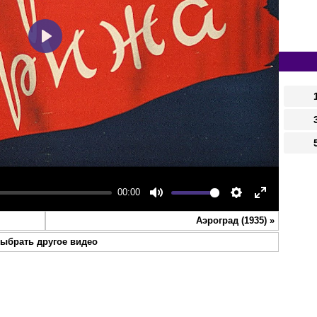
Play
00:00
Mute
Settings
Enter
Аэроград (1935)
»
fullscreen
ыбрать другое видео