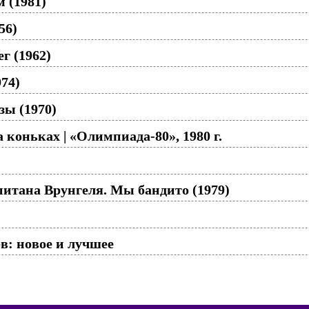
 (1981)
56)
г (1962)
974)
ы (1970)
 коньках | «Олимпиада-80», 1980 г.
итана Врунгеля. Мы бандито (1979)
: новое и лучшее