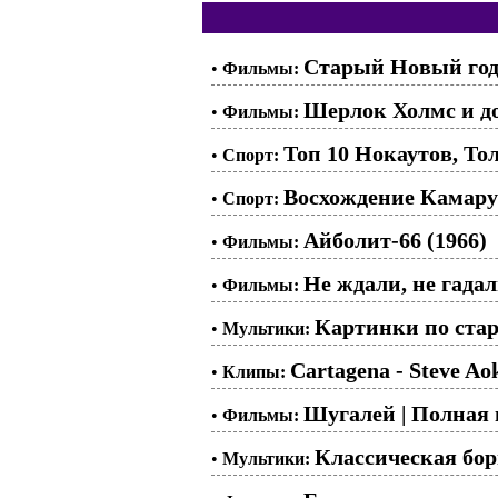
Старый Новый год,
•
Фильмы:
Шерлок Холмс и до
•
Фильмы:
Топ 10 Нокаутов, Т
•
Спорт:
Восхождение Камару
•
Спорт:
Айболит-66 (1966)
•
Фильмы:
Не ждали, не гадал
•
Фильмы:
Картинки по стар
•
Мультики:
Cartagena - Steve Aok
•
Клипы:
Шугалей | Полная 
•
Фильмы:
Классическая борь
•
Мультики: