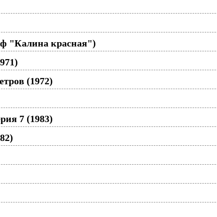
/ф "Калина красная")
971)
тров (1972)
рия 7 (1983)
82)