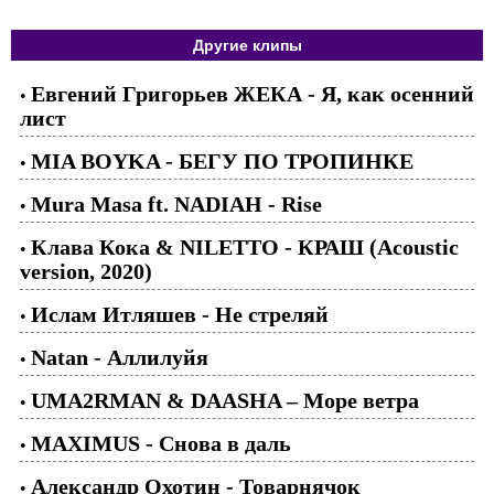
Другие клипы
Евгений Григорьев ЖЕКА - Я, как осенний
•
лист
MIA BOYKA - БЕГУ ПО ТРОПИНКЕ
•
Mura Masa ft. NADIAH - Rise
•
Клава Кока & NILETTO - КРАШ (Acoustic
•
version, 2020)
Ислам Итляшев - Не стреляй
•
Natan - Аллилуйя
•
UMA2RMAN & DAASHA – Море ветра
•
MAXIMUS - Снова в даль
•
Александр Охотин - Товарнячок
•