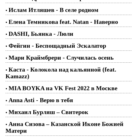
Ислам Итляшев - В селе родном
•
Елена Темникова feat. Natan - Наверно
•
DASHI, Бьянка - Люли
•
Фейгин - Беспощадный Эскалатор
•
Мари Краймбрери - Случилась осень
•
Каста - Колокола над кальянной (feat.
•
Kamazz)
MIA BOYKA на VK Fest 2022 в Москве
•
Anna Asti - Верю в тебя
•
Михаил Бурляш – Свитерок
•
Анна Сизова – Казанской Иконе Божией
•
Матери