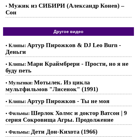
Мужик из СИБИРИ (Александр Конев) –
•
Сон
Другое видео
Артур Пирожков & DJ Leo Burn -
•
Клипы:
Деньги
Мари Краймбрери - Прости, но я не
•
Клипы:
буду петь
Мотылек. Из цикла
•
Мультики:
мультфильмов "Лисенок" (1991)
Артур Пирожков - Ты не моя
•
Клипы:
Шерлок Холмс и доктор Ватсон | 9
•
Фильмы:
серия Сокровища Агры. Продолжение
Дети Дон-Кихота (1966)
•
Фильмы: