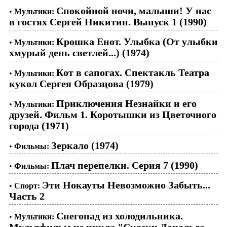
Спокойной ночи, малыши! У нас
•
Мультики:
в гостях Сергей Никитин. Выпуск 1 (1990)
Крошка Енот. Улыбка (От улыбки
•
Мультики:
хмурый день светлей...) (1974)
Кот в сапогах. Спектакль Театра
•
Мультики:
кукол Сергея Образцова (1979)
Приключения Незнайки и его
•
Мультики:
друзей. Фильм 1. Коротышки из Цветочного
города (1971)
Зеркало (1974)
•
Фильмы:
Плач перепелки. Серия 7 (1990)
•
Фильмы:
Эти Нокауты Невозможно Забыть...
•
Спорт:
Часть 2
Снегопад из холодильника.
•
Мультики:
Мультфильм из цикла "Сказки Дональда