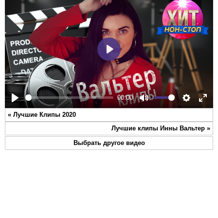
Play
00:00
Play
Mute
Settings
Ente
«
Лучшие Клипы 2020
full
Лучшие клипы Инны Вальтер
»
Выбрать другое видео