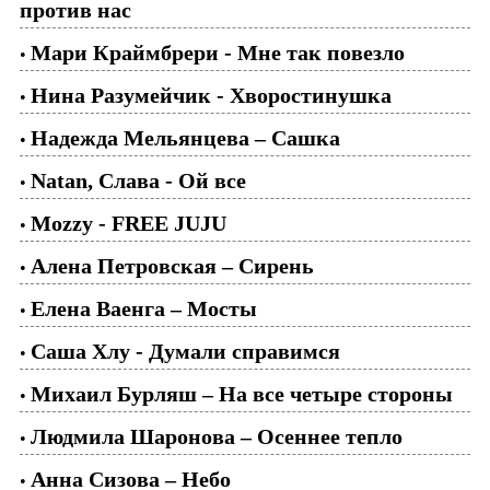
против нас
Мари Краймбрери - Мне так повезло
•
Нина Разумейчик - Хворостинушка
•
Надежда Мельянцева – Сашка
•
Natan, Слава - Ой все
•
Mozzy - FREE JUJU
•
Алена Петровская – Сирень
•
Елена Ваенга – Мосты
•
Саша Хлу - Думали справимся
•
Михаил Бурляш – На все четыре стороны
•
Людмила Шаронова – Осеннее тепло
•
Анна Сизова – Небо
•