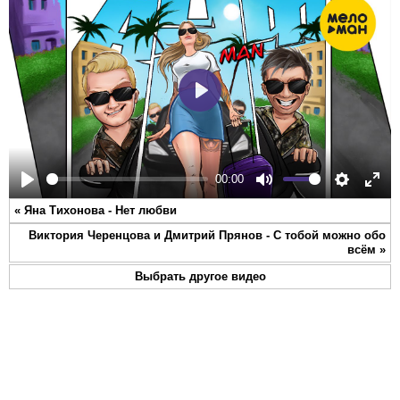
Play
00:00
Play
Mute
Settings
Ente
«
Яна Тихонова - Нет любви
full
Виктория Черенцова и Дмитрий Прянов - С тобой можно обо
всём
»
Выбрать другое видео