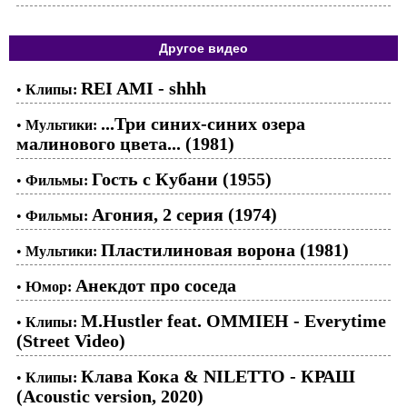
Другое видео
REI AMI - shhh
•
Клипы:
...Три синих-синих озера
•
Мультики:
малинового цвета... (1981)
Гость с Кубани (1955)
•
Фильмы:
Агония, 2 серия (1974)
•
Фильмы:
Пластилиновая ворона (1981)
•
Мультики:
Анекдот про соседа
•
Юмор:
M.Hustler feat. OMMIEH - Everytime
•
Клипы:
(Street Video)
Клава Кока & NILETTO - КРАШ
•
Клипы:
(Acoustic version, 2020)