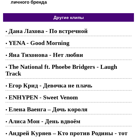
личного бренда
Другие клипы
Дана Лахова - По встречной
•
YENA - Good Morning
•
Яна Тихонова - Нет любви
•
The National ft. Phoebe Bridgers - Laugh
•
Track
Егор Крид - Девочка не плачь
•
ENHYPEN - Sweet Venom
•
Елена Ваенга – Дочь короля
•
Алиса Мон - День вдвоём
•
Андрей Куряев – Кто против Родины - тот
•