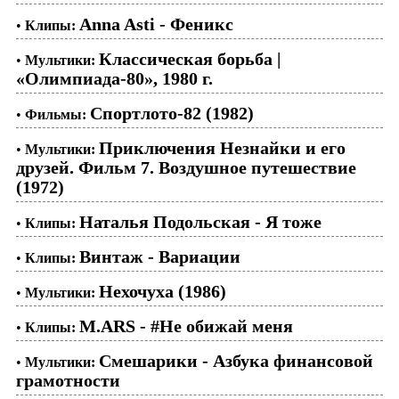
Anna Asti - Феникс
•
Клипы:
Классическая борьба |
•
Мультики:
«Олимпиада-80», 1980 г.
Спортлото-82 (1982)
•
Фильмы:
Приключения Незнайки и его
•
Мультики:
друзей. Фильм 7. Воздушное путешествие
(1972)
Наталья Подольская - Я тоже
•
Клипы:
Винтаж - Вариации
•
Клипы:
Нехочуха (1986)
•
Мультики:
M.ARS - #Не обижай меня
•
Клипы:
Смешарики - Азбука финансовой
•
Мультики:
грамотности