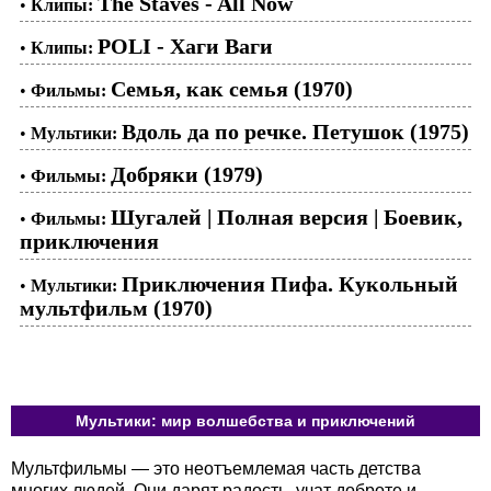
The Staves - All Now
•
Клипы:
POLI - Хаги Ваги
•
Клипы:
Семья, как семья (1970)
•
Фильмы:
Вдоль да по речке. Петушок (1975)
•
Мультики:
Добряки (1979)
•
Фильмы:
Шугалей | Полная версия | Боевик,
•
Фильмы:
приключения
Приключения Пифа. Кукольный
•
Мультики:
мультфильм (1970)
Мультики: мир волшебства и приключений
Мультфильмы — это неотъемлемая часть детства
многих людей. Они дарят радость, учат доброте и