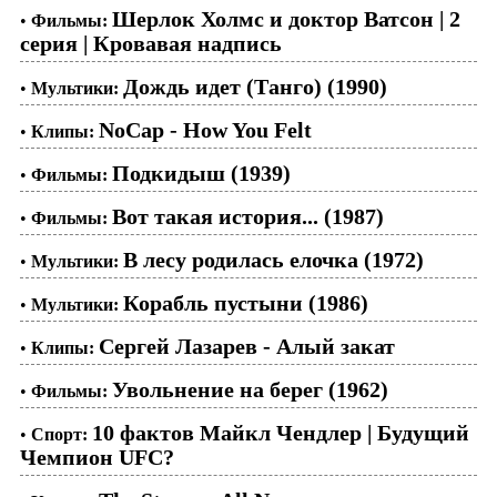
Шерлок Холмс и доктор Ватсон | 2
•
Фильмы:
серия | Кровавая надпись
Дождь идет (Танго) (1990)
•
Мультики:
NoCap - How You Felt
•
Клипы:
Подкидыш (1939)
•
Фильмы:
Вот такая история... (1987)
•
Фильмы:
В лесу родилась елочка (1972)
•
Мультики:
Корабль пустыни (1986)
•
Мультики:
Сергей Лазарев - Алый закат
•
Клипы:
Увольнение на берег (1962)
•
Фильмы:
10 фактов Майкл Чендлер | Будущий
•
Спорт:
Чемпион UFC?