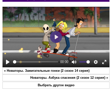
Play
00:00
Play
Mute
Settings
Ente
«
Новаторы. Зажигательные гонки (2 сезон 14 серия)
full
Новаторы. Азбука спасения (2 сезон 12 серия)
»
Выбрать другое видео