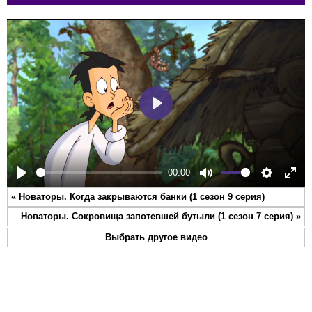
Play
00:00
Play
Mute
Settings
Ente
«
Новаторы. Когда закрываются банки (1 сезон 9 серия)
full
Новаторы. Сокровища запотевшей бутыли (1 сезон 7 серия)
»
Выбрать другое видео