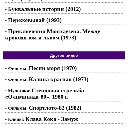
Буквальные истории (2012)
•
Пережёвывай (1993)
•
Приключения Мюнхаузена. Между
•
крокодилом и львом (1973)
Другое видео
Песни моря (1970)
•
Фильмы:
Калина красная (1973)
•
Фильмы:
Стендовая стрельба |
•
Мультики:
«Олимпиада-80», 1980 г.
Спортлото-82 (1982)
•
Фильмы:
Клава Кока - Замуж
•
Клипы: