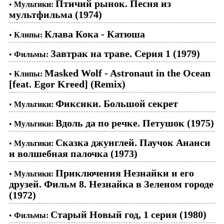
Птичий рынок. Песня из
•
Мультики:
мультфильма (1974)
Клава Кока - Катюша
•
Клипы:
Завтрак на траве. Серия 1 (1979)
•
Фильмы:
Masked Wolf - Astronaut in the Ocean
•
Клипы:
[feat. Egor Kreed] (Remix)
Фиксики. Большой секрет
•
Мультики:
Вдоль да по речке. Петушок (1975)
•
Мультики:
Сказка джунглей. Паучок Ананси
•
Мультики:
и волшебная палочка (1973)
Приключения Незнайки и его
•
Мультики:
друзей. Фильм 8. Незнайка в Зеленом городе
(1972)
Старый Новый год, 1 серия (1980)
•
Фильмы: