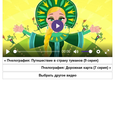
Play
00:00
Play
Mute
Settings
Ente
«
Пчелография: Путешествие в страну туманов (9 серия)
full
Пчелография: Дорожная карта (7 серия)
»
Выбрать другое видео