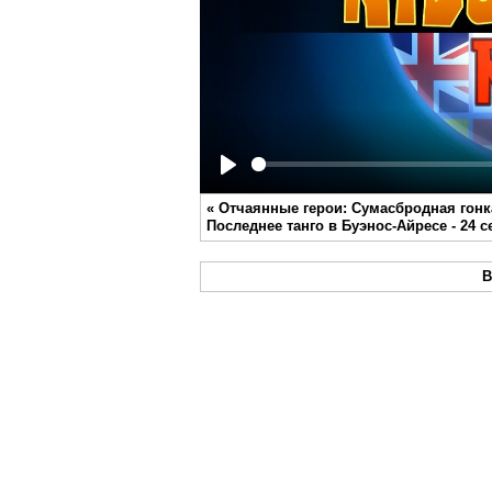
Play
«
Отчаянные герои: Сумасбродная гонка
Последнее танго в Буэнос-Айресе - 24 с
В