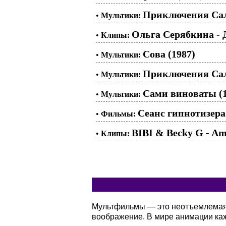
Приключения Сал
•
Мультики:
Ольга Серябкина - 
•
Клипы:
Сова (1987)
•
Мультики:
Приключения Сал
•
Мультики:
Сами виноваты (1
•
Мультики:
Сеанс гипнотизера 
•
Фильмы:
BIBI & Becky G - Am
•
Клипы:
Мультфильмы — это неотъемлемая ч
воображение. В мире анимации кажд