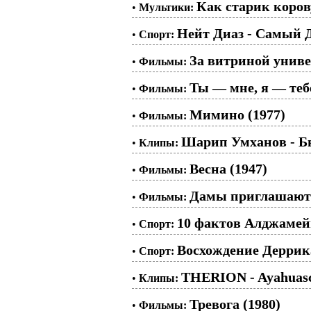
Как старик коров
•
Мультики:
Нейт Диаз - Самый 
•
Спорт:
За витриной униве
•
Фильмы:
Ты — мне, я — тебе
•
Фильмы:
Мимино (1977)
•
Фильмы:
Шарип Умханов - Бы
•
Клипы:
Весна (1947)
•
Фильмы:
Дамы приглашают 
•
Фильмы:
10 фактов Алджамей
•
Спорт:
Восхождение Деррик
•
Спорт:
THERION - Ayahuas
•
Клипы:
Тревога (1980)
•
Фильмы: