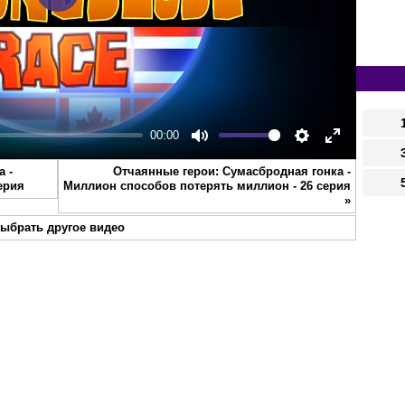
Play
00:00
Mute
Settings
Enter
 -
Отчаянные герои: Сумасбродная гонка -
fullscreen
ерия
Миллион способов потерять миллион - 26 серия
»
ыбрать другое видео