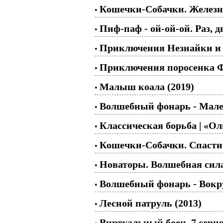
Кошечки-Собачки. Железна
•
Пиф-паф - ой-ой-ой. Раз, д
•
Приключения Незнайки и ег
•
Приключения поросенка Фу
•
Малыш коала (2019)
•
Волшебный фонарь - Мале
•
Классическая борьба | «Ол
•
Кошечки-Собачки. Спасти 
•
Новаторы. Волшебная сила 
•
Волшебный фонарь - Вокру
•
Лесной патруль (2013)
•
Виртуальный боец, 7 серия