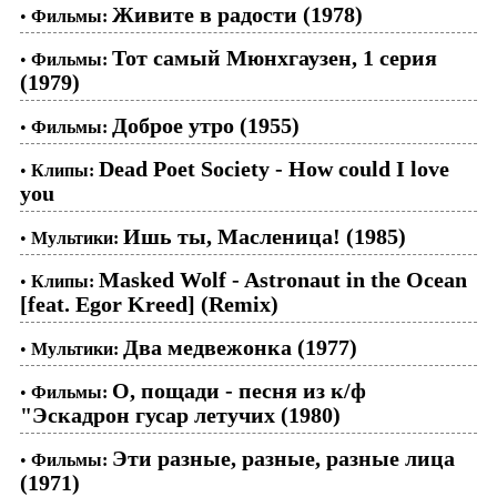
Живите в радости (1978)
•
Фильмы:
Тот самый Мюнхгаузен, 1 серия
•
Фильмы:
(1979)
Доброе утро (1955)
•
Фильмы:
Dead Poet Society - How could I love
•
Клипы:
you
Ишь ты, Масленица! (1985)
•
Мультики:
Masked Wolf - Astronaut in the Ocean
•
Клипы:
[feat. Egor Kreed] (Remix)
Два медвежонка (1977)
•
Мультики:
О, пощади - песня из к/ф
•
Фильмы:
"Эскадрон гусар летучих (1980)
Эти разные, разные, разные лица
•
Фильмы:
(1971)