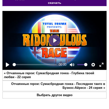
скачать
Play
00:00
Play
Mute
Settings
Ente
«
Отчаянные герои: Сумасбродная гонка - Глубина твоей
full
любви - 22 серия
Отчаянные герои: Сумасбродная гонка - Последнее танго в
Буэнос-Айресе - 24 серия
»
Выбрать другое видео