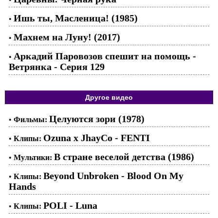
Ишь ты, Масленица! (1985)
•
Махнем на Луну! (2017)
•
Аркадий Паровозов спешит на помощь -
•
Ветрянка - Серия 129
Другое видео
Целуются зори (1978)
•
Фильмы:
Ozuna x JhayCo - FENTI
•
Клипы:
В стране веселой детства (1986)
•
Мультики:
Beyond Unbroken - Blood On My
•
Клипы:
Hands
POLI - Luna
•
Клипы: