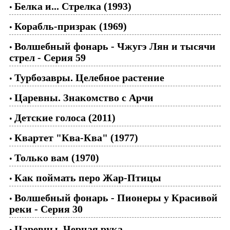
Белка и... Стрелка (1993)
•
Корабль-призрак (1969)
•
Волшебный фонарь - Чжугэ Лян и тысячи
•
стрел - Серия 59
Турбозавры. Целебное растение
•
Царевны. Знакомство с Арчи
•
Детские голоса (2011)
•
Квартет "Ква-Ква" (1977)
•
Только вам (1970)
•
Как поймать перо Жар-Птицы
•
Волшебный фонарь - Пионеры у Красивой
•
реки - Серия 30
Царевны. Черная рука
•