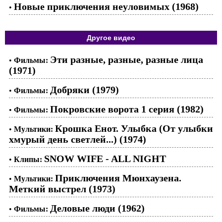
Новые приключения неуловимых (1968)
•
Другое видео
Эти разные, разные, разные лица
•
Фильмы:
(1971)
Добряки (1979)
•
Фильмы:
Покровские ворота 1 серия (1982)
•
Фильмы:
Крошка Енот. Улыбка (От улыбки
•
Мультики:
хмурый день светлей...) (1974)
SNOW WIFE - ALL NIGHT
•
Клипы:
Приключения Мюнхаузена.
•
Мультики:
Меткий выстрел (1973)
Деловые люди (1962)
•
Фильмы: