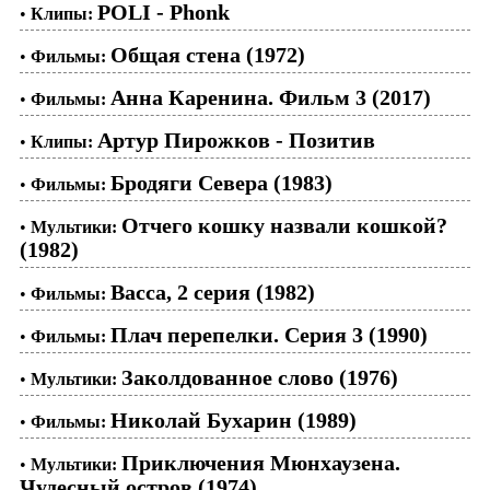
POLI - Phonk
•
Клипы:
Общая стена (1972)
•
Фильмы:
Анна Каренина. Фильм 3 (2017)
•
Фильмы:
Артур Пирожков - Позитив
•
Клипы:
Бродяги Севера (1983)
•
Фильмы:
Отчего кошку назвали кошкой?
•
Мультики:
(1982)
Васса, 2 серия (1982)
•
Фильмы:
Плач перепелки. Серия 3 (1990)
•
Фильмы:
Заколдованное слово (1976)
•
Мультики:
Николай Бухарин (1989)
•
Фильмы:
Приключения Мюнхаузена.
•
Мультики:
Чудесный остров (1974)