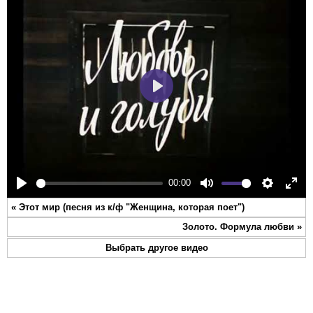
Play
00:00
Play
Mute
Settings
Ente
«
Этот мир (песня из к/ф "Женщина, которая поет")
full
Золото. Формула любви
»
Выбрать другое видео