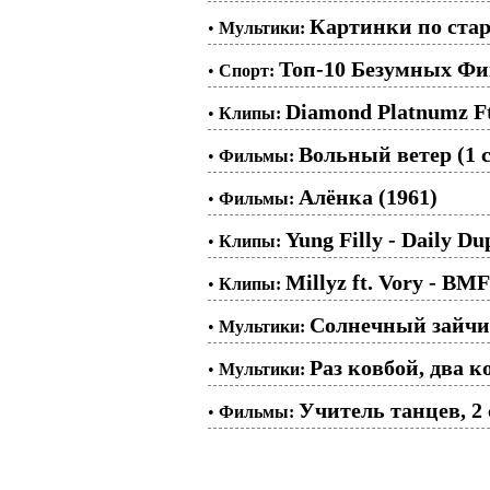
Картинки по стар
•
Мультики:
Топ-10 Безумных Фин
•
Спорт:
Diamond Platnumz Ft
•
Клипы:
Вольный ветер (1 с
•
Фильмы:
Алёнка (1961)
•
Фильмы:
Yung Filly - Daily D
•
Клипы:
Millyz ft. Vory - BMF
•
Клипы:
Солнечный зайчи
•
Мультики:
Раз ковбой, два к
•
Мультики:
Учитель танцев, 2 
•
Фильмы: