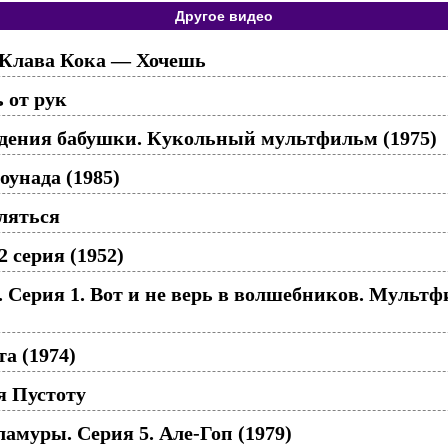
Другое видео
Клава Кока — Хочешь
 от рук
ждения бабушки. Кукольный мультфильм (1975)
оунада (1985)
ляться
 серия (1952)
. Серия 1. Вот и не верь в волшебников. Мульт
а (1974)
 Пустоту
муры. Серия 5. Але-Гоп (1979)