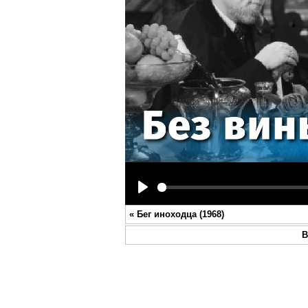
Play
«
Бег иноходца (1968)
В