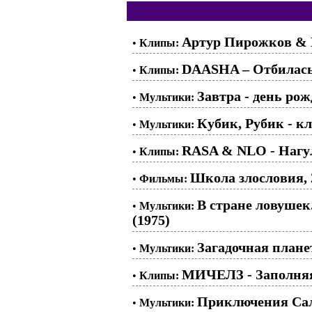
Артур Пирожков & 
•
Клипы:
DAASHA – Отбилась
•
Клипы:
Завтра - день ро
•
Мультики:
Кубик, Рубик - кл
•
Мультики:
RASA & NLO - Нагу
•
Клипы:
Школа злословия, 2
•
Фильмы:
В стране ловушек
•
Мультики:
(1975)
Загадочная планет
•
Мультики:
МИЧЕЛЗ - Заполняя
•
Клипы:
Приключения Сала
•
Мультики: