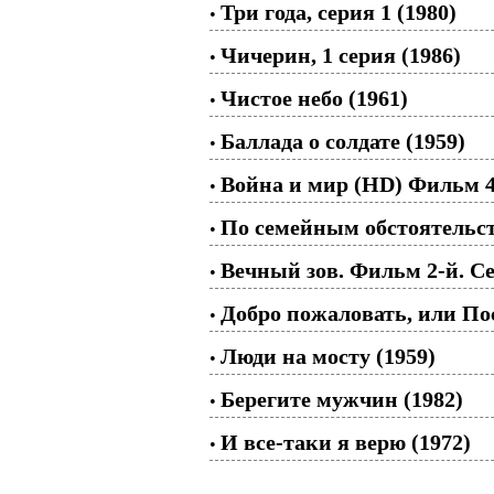
Три года, серия 1 (1980)
•
Чичерин, 1 серия (1986)
•
Чистое небо (1961)
•
Баллада о солдате (1959)
•
Война и мир (HD) Фильм 4 
•
По семейным обстоятельств
•
Вечный зов. Фильм 2-й. Се
•
Добро пожаловать, или По
•
Люди на мосту (1959)
•
Берегите мужчин (1982)
•
И все-таки я верю (1972)
•