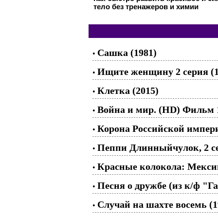
тело без тренажеров и химии
Сашка (1981)
•
Ищите женщину 2 серия (1
•
Клетка (2015)
•
Война и мир. (HD) Фильм 
•
Корона Российской импери
•
Пеппи Длинныйчулок, 2 се
•
Красные колокола: Мексика
•
Песня о дружбе (из к/ф "Г
•
Случай на шахте восемь (1
•