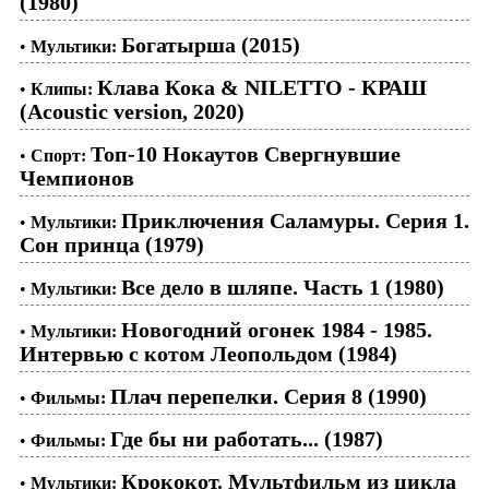
(1980)
Богатырша (2015)
•
Мультики:
Клава Кока & NILETTO - КРАШ
•
Клипы:
(Acoustic version, 2020)
Топ-10 Нокаутов Свергнувшие
•
Спорт:
Чемпионов
Приключения Саламуры. Серия 1.
•
Мультики:
Сон принца (1979)
Все дело в шляпе. Часть 1 (1980)
•
Мультики:
Новогодний огонек 1984 - 1985.
•
Мультики:
Интервью с котом Леопольдом (1984)
Плач перепелки. Серия 8 (1990)
•
Фильмы:
Где бы ни работать... (1987)
•
Фильмы:
Крококот. Мультфильм из цикла
•
Мультики: