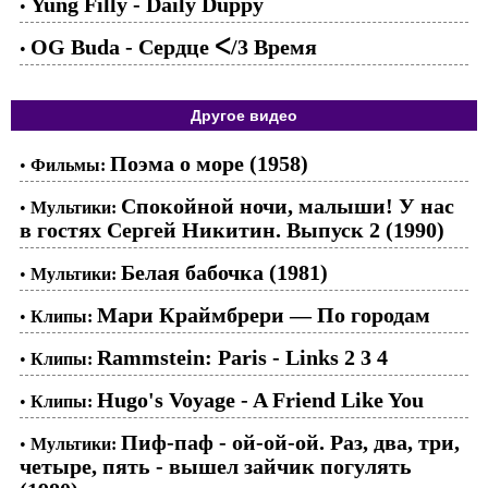
Yung Filly - Daily Duppy
•
OG Buda - Сердце ᐸ/3 Время
•
Другое видео
Поэма о море (1958)
•
Фильмы:
Спокойной ночи, малыши! У нас
•
Мультики:
в гостях Сергей Никитин. Выпуск 2 (1990)
Белая бабочка (1981)
•
Мультики:
Мари Краймбрери — По городам
•
Клипы:
Rammstein: Paris - Links 2 3 4
•
Клипы:
Hugo's Voyage - A Friend Like You
•
Клипы:
Пиф-паф - ой-ой-ой. Раз, два, три,
•
Мультики:
четыре, пять - вышел зайчик погулять