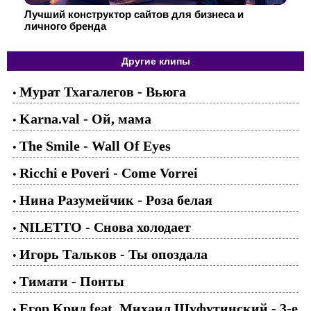
Лучший конструктор сайтов для бизнеса и
личного бренда
Другие клипы
Мурат Тхагалегов - Вьюга
•
Karna.val - Ой, мама
•
The Smile - Wall Of Eyes
•
Ricchi e Poveri - Come Vorrei
•
Нина Разумейчик - Роза белая
•
NILETTO - Снова холодает
•
Игорь Тальков - Ты опоздала
•
Тимати - Понты
•
Егор Крид feat. Михаил Шуфутинский - 3-е
•