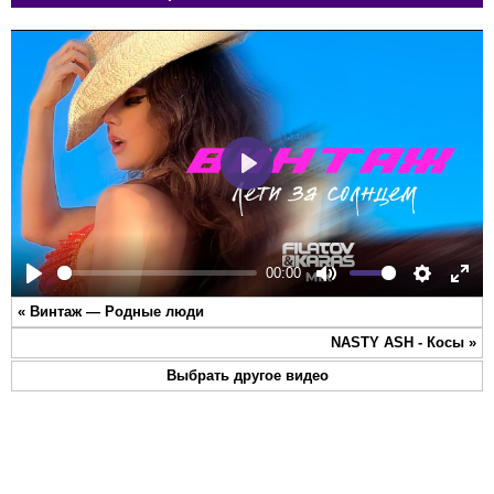
Play
00:00
Play
Mute
Settings
Ente
«
Винтаж — Родные люди
full
NASTY ASH - Косы
»
Выбрать другое видео