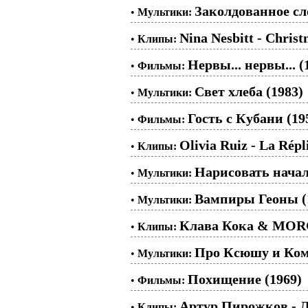
Заколдованное сл
•
Мультики:
Nina Nesbitt - Chris
•
Клипы:
Нервы... нервы... (
•
Фильмы:
Свет хлеба (1983)
•
Мультики:
Гость с Кубани (19
•
Фильмы:
Olivia Ruiz - La Répl
•
Клипы:
Нарисовать начал
•
Мультики:
Вампиры Геоны (
•
Мультики:
Клава Кока & MOR
•
Клипы:
Про Ксюшу и Ком
•
Мультики:
Похищение (1969)
•
Фильмы:
Артур Пирожков - 
•
Клипы: