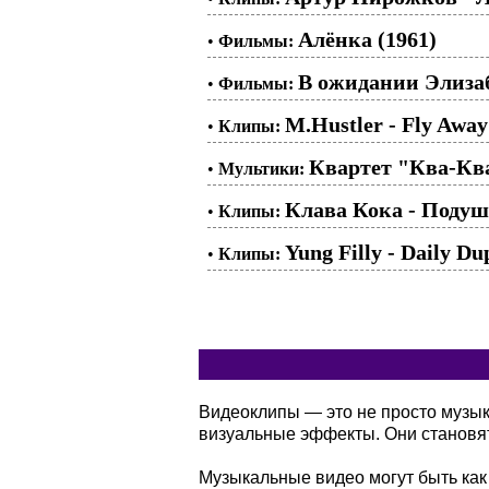
Алёнка (1961)
•
Фильмы:
В ожидании Элизаб
•
Фильмы:
M.Hustler - Fly Away
•
Клипы:
Квартет "Ква-Ква
•
Мультики:
Клава Кока - Поду
•
Клипы:
Yung Filly - Daily D
•
Клипы:
Видеоклипы — это не просто музы
визуальные эффекты. Они становя
Музыкальные видео могут быть как