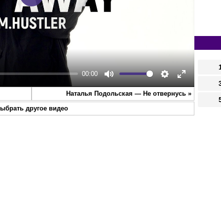
Play
00:00
Mute
Settings
Enter
Наталья Подольская — Не отвернусь
»
fullscreen
ыбрать другое видео