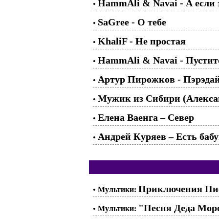
HammAli & Navai - А если 
•
SaGree - О тебе
•
KhaliF - Не простая
•
HammAli & Navai - Пустит
•
Артур Пирожков - Пэрэда
•
Мужик из Сибири (Алекса
•
Елена Ваенга – Север
•
Андрей Куряев – Есть баб
•
Приключения Пиф
•
Мультики:
"Песня Деда Моро
•
Мультики: