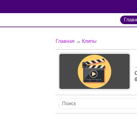
Глав
Главная
→
Клипы
С
б