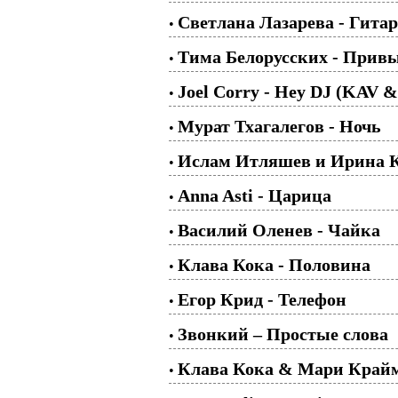
Светлана Лазарева - Гитар
•
Тима Белорусских - Привы
•
Joel Corry - Hey DJ (KAV &
•
Мурат Тхагалегов - Ночь
•
Ислам Итляшев и Ирина Кр
•
Anna Asti - Царица
•
Василий Оленев - Чайка
•
Клава Кока - Половина
•
Егор Крид - Телефон
•
Звонкий – Простые слова
•
Клава Кока & Мари Край
•