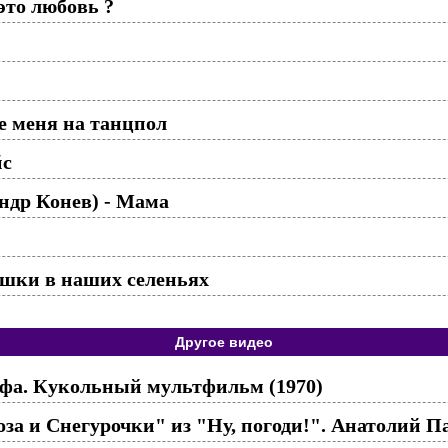
это любовь ?
е меня на танцпол
йс
ндр Конев) - Мама
ушки в наших селеньях
Другое видео
а. Кукольный мультфильм (1970)
за и Снегурочки" из "Ну, погоди!". Анатолий 