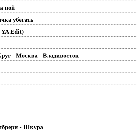
а пой
чка убегать
 YA Edit)
уг - Москва - Владивосток
мбрери - Шкура