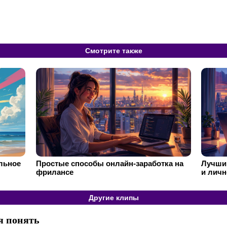
Смотрите также
ильное
Простые способы онлайн-заработка на
Лучший
фрилансе
и личн
Другие клипы
я понять