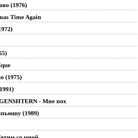
ово (1976)
tmas Time Again
1972)
55)
ique
о (1975)
1991)
GENSHTERN - Мне пох
пьюшу (1989)
Летим со мной