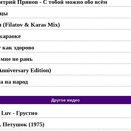
трий Прянов - С тобой можно обо всём
нцы
(Filatov & Karas Mix)
караоке
 как здорово
 мне не рань
Anniversary Edition)
а на народ
Другое видео
 Luv - Грустно
. Петушок (1975)