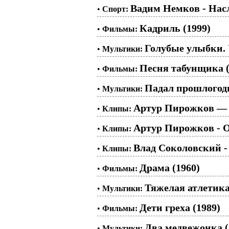
Вадим Немков - Нас
•
Спорт:
Кадриль (1999)
•
Фильмы:
Голубые улыбки.
•
Мультики:
Песня табунщика (
•
Фильмы:
Падал прошлогодн
•
Мультики:
Артур Пирожков — 
•
Клипы:
Артур Пирожков - О
•
Клипы:
Влад Соколовский
•
Клипы:
Драма (1960)
•
Фильмы:
Тяжелая атлетика 
•
Мультики:
Дети греха (1989)
•
Фильмы:
Два медвежонка (
•
Мультики: