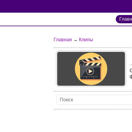
Глав
Главная
→
Клипы
С