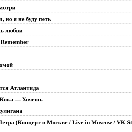
смотри
 но я не буду петь
ль любви
ll Remember
домой
тся Атлантида
 Кока — Хочешь
хулигана
тра (Концерт в Москве / Live in Moscow / VK St