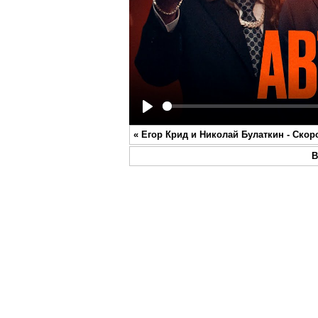
Play
«
Егор Крид и Николай Булаткин - Скор
В