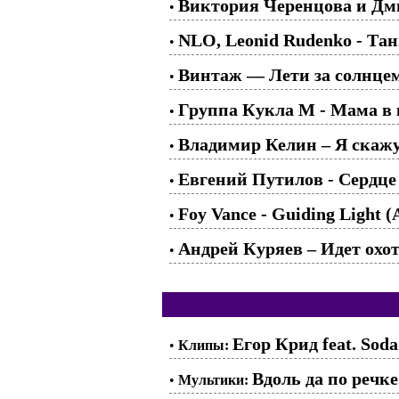
Виктория Черенцова и Дми
•
NLO, Leonid Rudenko - Та
•
Винтаж — Лети за солнцем 
•
Группа Кукла М - Мама в 
•
Владимир Келин – Я скажу
•
Евгений Путилов - Сердце
•
Foy Vance - Guiding Light (
•
Андрей Куряев – Идет охот
•
Егор Крид feat. Soda
•
Клипы:
Вдоль да по речке
•
Мультики: