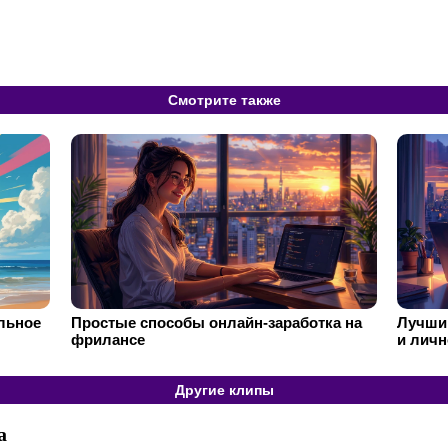
Смотрите также
ильное
Простые способы онлайн-заработка на
Лучший
фрилансе
и личн
Другие клипы
а