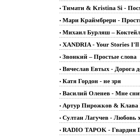
Тимати & Kristina Si - По
•
Мари Краймбрери - Прости,
•
Михаил Бурляш – Коктей
•
XANDRIA - Your Stories I'
•
Звонкий – Простые слова
•
Вячеслав Евтых - Дорога 
•
Катя Гордон - не зря
•
Василий Оленев - Мне сни
•
Артур Пирожков & Клава
•
Cултан Лагучев - Любовь 
•
RADIO TAPOK - Гвардия Пе
•