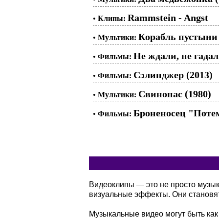
Rammstein - Angst
•
Клипы:
Корабль пустыни 
•
Мультики:
Не ждали, не гадал
•
Фильмы:
Сэлинджер (2013)
•
Фильмы:
Свинопас (1980)
•
Мультики:
Броненосец "Потем
•
Фильмы:
Видеоклипы — это не просто музы
визуальные эффекты. Они становя
Музыкальные видео могут быть как