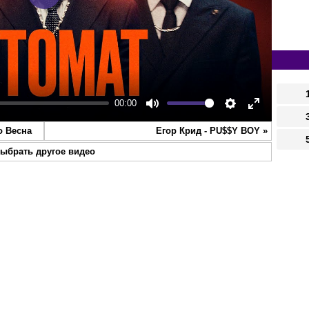
Play
00:00
Mute
Settings
Enter
о Весна
Егор Крид - PU$$Y BOY
»
fullscreen
ыбрать другое видео