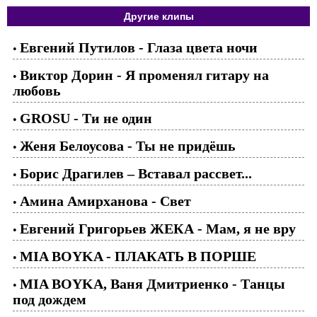
Другие клипы
Евгений Путилов - Глаза цвета ночи
•
Виктор Дорин - Я променял гитару на
•
любовь
GROSU - Ти не один
•
Женя Белоусова - Ты не придёшь
•
Борис Драгилев – Вставал рассвет...
•
Амина Амирханова - Свет
•
Евгений Григорьев ЖЕКА - Мам, я не вру
•
MIA BOYKA - ПЛАКАТЬ В ПОРШЕ
•
MIA BOYKA, Ваня Дмитриенко - Танцы
•
под дождем