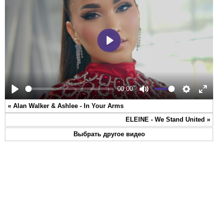
Play
00:00
Play
Mute
Settings
Ente
«
Alan Walker & Ashlee - In Your Arms
full
ELEINE - We Stand United
»
Выбрать другое видео