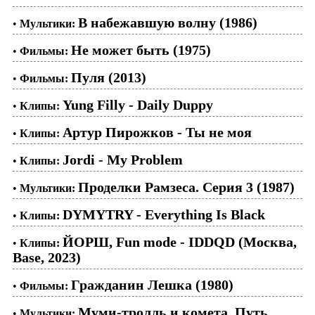
В набежавшую волну (1986)
•
Мультики:
Не может быть (1975)
•
Фильмы:
Пуля (2013)
•
Фильмы:
Yung Filly - Daily Duppy
•
Клипы:
Артур Пирожков - Ты не моя
•
Клипы:
Jordi - My Problem
•
Клипы:
Проделки Рамзеса. Серия 3 (1987)
•
Мультики:
DYMYTRY - Everything Is Black
•
Клипы:
ЙОРШ, Fun mode - IDDQD (Москва,
•
Клипы:
Base, 2023)
Гражданин Лешка (1980)
•
Фильмы:
Муми-тролль и комета. Путь
•
Мультики: