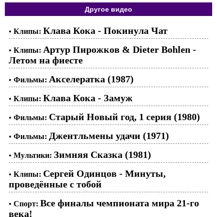
Другое видео
Клава Кока - Покинула Чат
•
Клипы:
Артур Пирожков & Dieter Bohlen -
•
Клипы:
Летом на фиесте
Акселератка (1987)
•
Фильмы:
Клава Кока - Замуж
•
Клипы:
Старый Новый год, 1 серия (1980)
•
Фильмы:
Джентльмены удачи (1971)
•
Фильмы:
Зимняя Сказка (1981)
•
Мультики:
Сергей Одинцов - Минуты,
•
Клипы:
проведённые с тобой
Все финалы чемпионата мира 21-го
•
Спорт:
века!