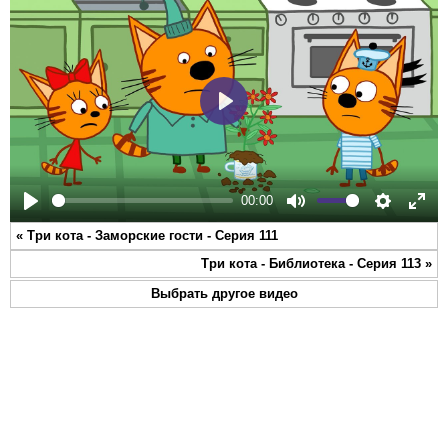
Play
00:00
Play
Mute
Settings
Ente
«
Три кота - Заморские гости - Серия 111
full
Три кота - Библиотека - Серия 113
»
Выбрать другое видео