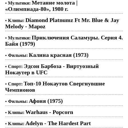
Метание молота |
•
Мультики:
«Олимпиада-80», 1980 г.
Diamond Platnumz Ft Mr. Blue & Jay
•
Клипы:
Melody - Mapoz
Приключения Саламуры. Серия 4.
•
Мультики:
Байя (1979)
Калина красная (1973)
•
Фильмы:
Эдсон Барбоза - Виртуозный
•
Спорт:
Нокаутер в UFC
Топ-10 Нокаутов Свергнувшие
•
Спорт:
Чемпионов
Афоня (1975)
•
Фильмы:
Warhaus - Popcorn
•
Клипы:
Adelyn - The Hardest Part
•
Клипы: