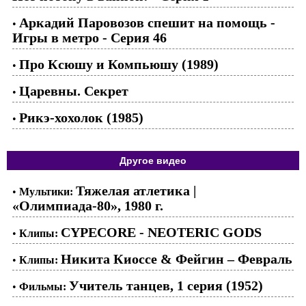
Аркадий Паровозов спешит на помощь -
•
Игры в метро - Cерия 46
Про Ксюшу и Компьюшу (1989)
•
Царевны. Секрет
•
Рикэ-хохолок (1985)
•
Другое видео
Тяжелая атлетика |
•
Мультики:
«Олимпиада-80», 1980 г.
CYPECORE - NEOTERIC GODS
•
Клипы:
Никита Киоссе & Фейгин – Февраль
•
Клипы:
Учитель танцев, 1 серия (1952)
•
Фильмы: