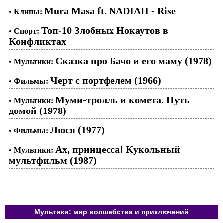
Mura Masa ft. NADIAH - Rise
•
Клипы:
Топ-10 Злобных Нокаутов в
•
Спорт:
Конфликтах
Сказка про Бачо и его маму (1978)
•
Мультики:
Черт с портфелем (1966)
•
Фильмы:
Муми-тролль и комета. Путь
•
Мультики:
домой (1978)
Люся (1977)
•
Фильмы:
Ах, принцесса! Кукольный
•
Мультики:
мультфильм (1987)
Мультики: мир волшебства и приключений