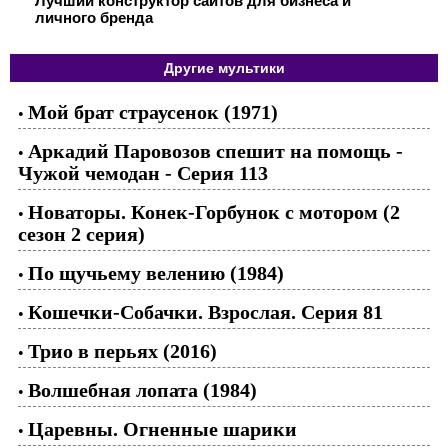
Лучший конструктор сайтов для бизнеса и
личного бренда
Другие мультики
Мой брат страусенок (1971)
•
Аркадий Паровозов спешит на помощь -
•
Чужой чемодан - Серия 113
Новаторы. Конек-Горбунок с мотором (2
•
сезон 2 серия)
По щучьему велению (1984)
•
Кошечки-Собачки. Взрослая. Серия 81
•
Трио в перьях (2016)
•
Волшебная лопата (1984)
•
Царевны. Огненные шарики
•