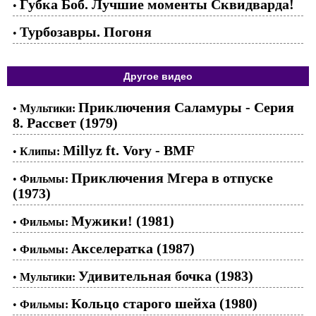
Губка Боб. Лучшие моменты Сквидварда!
•
Турбозавры. Погоня
•
Другое видео
Приключения Саламуры - Серия
•
Мультики:
8. Рассвет (1979)
Millyz ft. Vory - BMF
•
Клипы:
Приключения Мгера в отпуске
•
Фильмы:
(1973)
Мужики! (1981)
•
Фильмы:
Акселератка (1987)
•
Фильмы:
Удивительная бочка (1983)
•
Мультики:
Кольцо старого шейха (1980)
•
Фильмы: