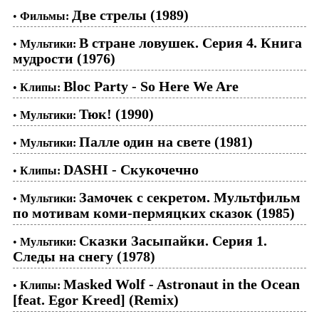
Две стрелы (1989)
•
Фильмы:
В стране ловушек. Серия 4. Книга
•
Мультики:
мудрости (1976)
Bloc Party - So Here We Are
•
Клипы:
Тюк! (1990)
•
Мультики:
Палле один на свете (1981)
•
Мультики:
DASHI - Скукочечно
•
Клипы:
Замочек с секретом. Мультфильм
•
Мультики:
по мотивам коми-пермяцких сказок (1985)
Сказки Засыпайки. Серия 1.
•
Мультики:
Следы на снегу (1978)
Masked Wolf - Astronaut in the Ocean
•
Клипы:
[feat. Egor Kreed] (Remix)