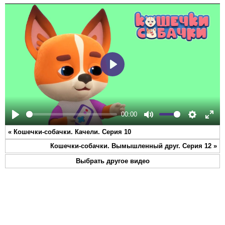
Play
00:00
Play
Mute
Settings
Ente
«
Кошечки-собачки. Качели. Серия 10
full
Кошечки-собачки. Вымышленный друг. Серия 12
»
Выбрать другое видео