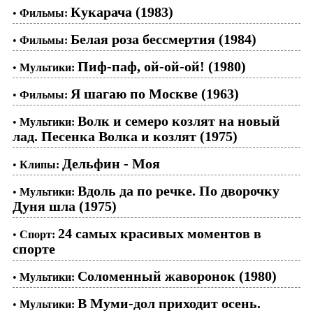
Кукарача (1983)
•
Фильмы:
Белая роза бессмертия (1984)
•
Фильмы:
Пиф-паф, ой-ой-ой! (1980)
•
Мультики:
Я шагаю по Москве (1963)
•
Фильмы:
Волк и семеро козлят на новый
•
Мультики:
лад. Песенка Волка и козлят (1975)
Дельфин - Моя
•
Клипы:
Вдоль да по речке. По дворочку
•
Мультики:
Дуня шла (1975)
24 самых красивых моментов в
•
Спорт:
спорте
Соломенный жаворонок (1980)
•
Мультики:
В Муми-дол приходит осень.
•
Мультики: