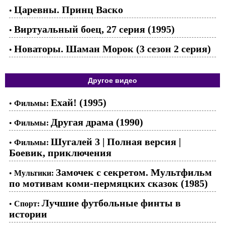
Царевны. Принц Васко
•
Виртуальный боец, 27 серия (1995)
•
Новаторы. Шаман Морок (3 сезон 2 серия)
•
Другое видео
Ехай! (1995)
•
Фильмы:
Другая драма (1990)
•
Фильмы:
Шугалей 3 | Полная версия |
•
Фильмы:
Боевик, приключения
Замочек с секретом. Мультфильм
•
Мультики:
по мотивам коми-пермяцких сказок (1985)
Лучшие футбольные финты в
•
Спорт:
истории