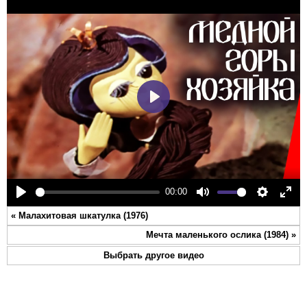
Play
00:00
Play
Mute
Settings
Ente
«
Малахитовая шкатулка (1976)
full
Мечта маленького ослика (1984)
»
Выбрать другое видео