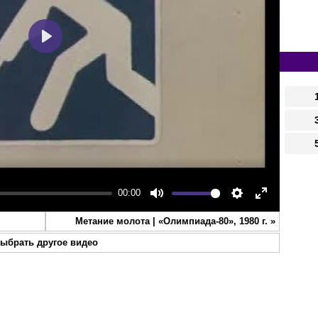
Play
00:00
Mute
Settings
Enter
Метание молота | «Олимпиада-80», 1980 г.
»
fullscreen
ыбрать другое видео