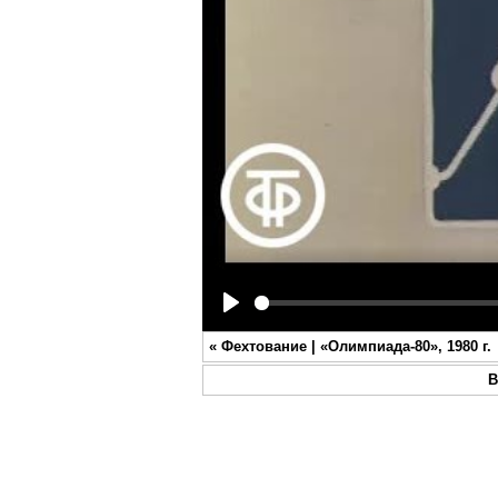
Play
«
Фехтование | «Олимпиада-80», 1980 г.
В