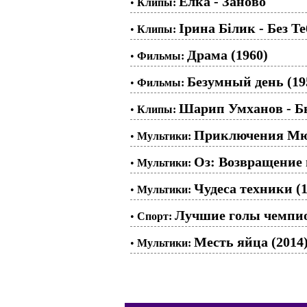
Ёлка - Заново
•
Клипы:
Ірина Білик - Без Те
•
Клипы:
Драма (1960)
•
Фильмы:
Безумный день (19
•
Фильмы:
Шарип Умханов - Бы
•
Клипы:
Приключения Мюн
•
Мультики:
Оз: Возвращение 
•
Мультики:
Чудеса техники (1
•
Мультики:
Лучшие голы чемпио
•
Спорт:
Месть яйца (2014
•
Мультики: