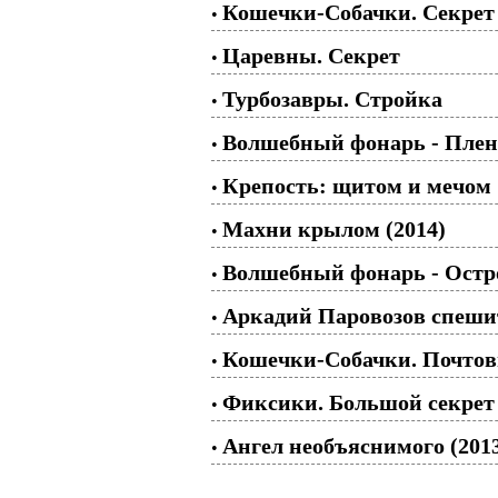
Кошечки-Собачки. Секрет 
•
Царевны. Секрет
•
Турбозавры. Стройка
•
Волшебный фонарь - Пленн
•
Крепость: щитом и мечом
•
Махни крылом (2014)
•
Волшебный фонарь - Остро
•
Аркадий Паровозов спешит
•
Кошечки-Собачки. Почтовы
•
Фиксики. Большой секрет
•
Ангел необъяснимого (201
•