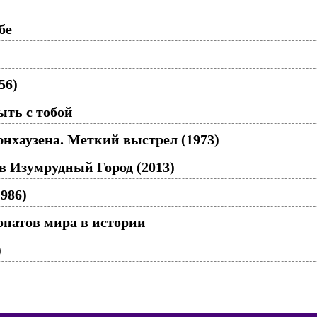
бе
56)
ть с тобой
хаузена. Меткий выстрел (1973)
в Изумрудный Город (2013)
986)
натов мира в истории
)