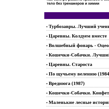
тело без тренажеров и химии
Турбозавры. Лучший учен
•
Царевны. Колдуем вместе
•
Волшебный фонарь - Оцеол
•
Кошечки-Собачки. Лучший
•
Царевны. Староста
•
По щучьему велению (1984
•
Вреднюга (1987)
•
Кошечки-Собачки. Конфет
•
Маленькие лесные истори
•