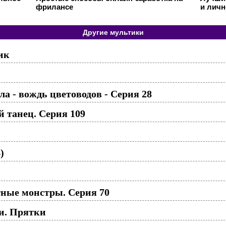
фрилансе
и личн
Другие мультики
ик
а - вождь цветоводов - Серия 28
 танец. Серия 109
)
ные монстры. Серия 70
и. Прятки