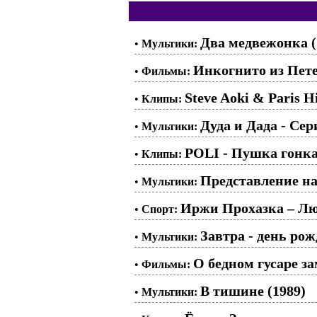
Два медвежонка (
•
Мультики:
Инкогнито из Пете
•
Фильмы:
Steve Aoki & Paris Hi
•
Клипы:
Дуда и Дада - Сер
•
Мультики:
POLI - Пушка гонк
•
Клипы:
Представление на
•
Мультики:
Иржи Прохазка – Лю
•
Спорт:
Завтра - день ро
•
Мультики:
О бедном гусаре за
•
Фильмы:
В тишине (1989)
•
Мультики: