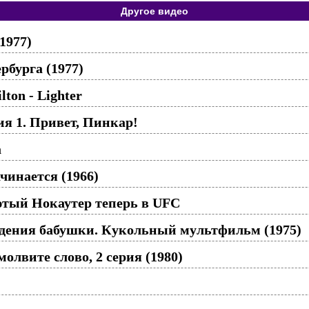
Другое видео
1977)
рбурга (1977)
lton - Lighter
ия 1. Привет, Пинкар!
а
чинается (1966)
тый Нокаутер теперь в UFC
ждения бабушки. Кукольный мультфильм (1975)
молвите слово, 2 серия (1980)