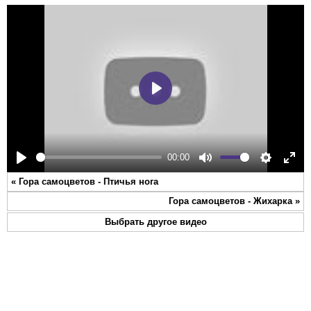
Play
00:00
Play
Mute
Settings
Ente
«
Гора самоцветов - Птичья нога
full
Гора самоцветов - Жихарка
»
Выбрать другое видео