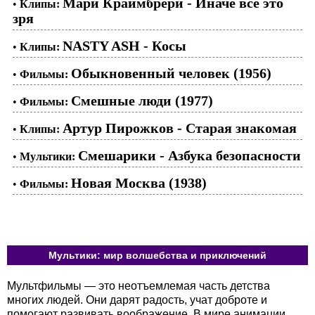
Мари Краймбрери - Иначе все это
•
Клипы:
зря
NASTY ASH - Косы
•
Клипы:
Обыкновенный человек (1956)
•
Фильмы:
Смешные люди (1977)
•
Фильмы:
Артур Пирожков - Старая знакомая
•
Клипы:
Смешарики - Азбука безопасности
•
Мультики:
Новая Москва (1938)
•
Фильмы:
Мультики: мир волшебства и приключений
Мультфильмы — это неотъемлемая часть детства
многих людей. Они дарят радость, учат доброте и
помогают развивать воображение. В мире анимации