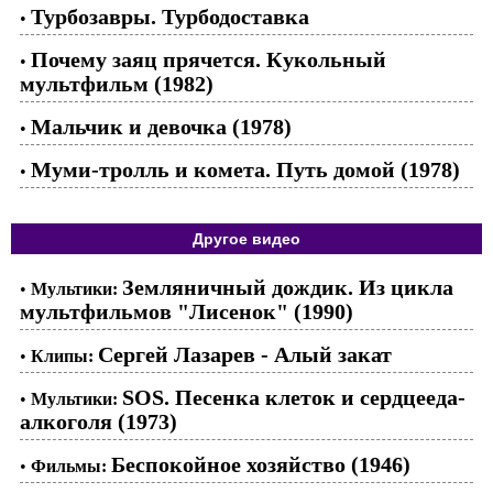
Турбозавры. Турбодоставка
•
Почему заяц прячется. Кукольный
•
мультфильм (1982)
Мальчик и девочка (1978)
•
Муми-тролль и комета. Путь домой (1978)
•
Другое видео
Земляничный дождик. Из цикла
•
Мультики:
мультфильмов "Лисенок" (1990)
Сергей Лазарев - Алый закат
•
Клипы:
SOS. Песенка клеток и сердцееда-
•
Мультики:
алкоголя (1973)
Беспокойное хозяйство (1946)
•
Фильмы: